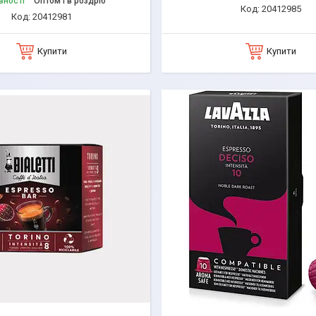
вності
Оптом і в роздріб
20412985
20412981
Купити
Купити