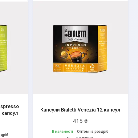
 Espresso
Капсули Bialetti Venezia 12 капсул
2 капсул
415 ₴
В наявності
Оптом і в роздріб
здріб