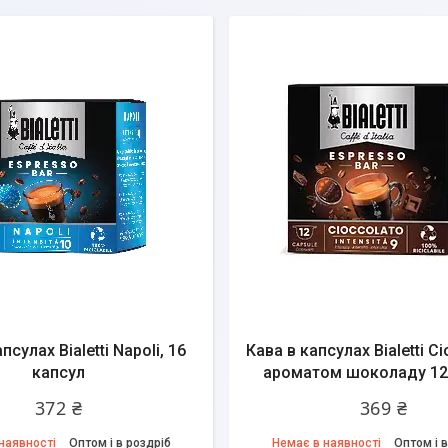
псулах Bialetti Napoli, 16
Кава в капсулах Bialetti Ci
капсул
ароматом шоколаду 12
372 ₴
369 ₴
наявності
Оптом і в роздріб
Немає в наявності
Оптом і в