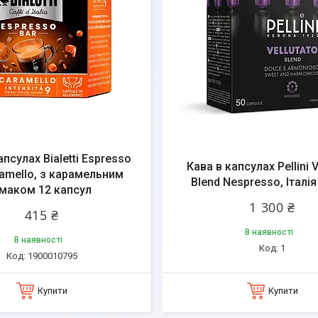
апсулах Bialetti Espresso
Кава в капсулах Pellini V
ramello, з карамельним
Blend Nespresso, Італія
маком 12 капсул
1 300 ₴
415 ₴
В наявності
В наявності
1
1900010795
Купити
Купити