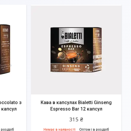
occolato з
Кава в капсулах Bialetti Ginseng
 капсул
Espresso Bar 12 капсул
315 ₴
 роздріб
Немає в наявності
Оптом і в роздріб