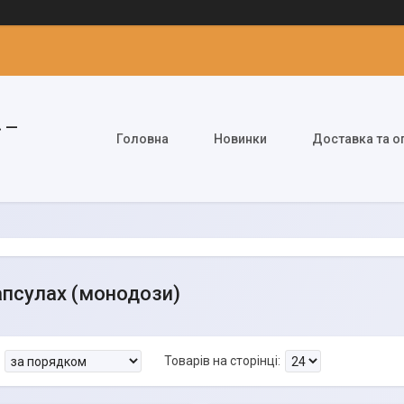
» —
Головна
Новинки
Доставка та о
апсулах (монодози)