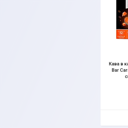
Кава в к
Bar Ca
с