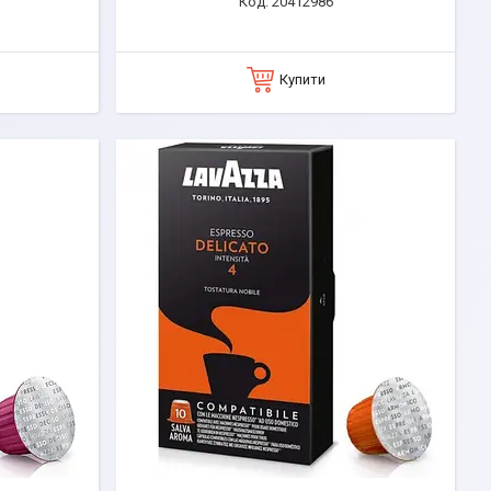
20412986
Купити