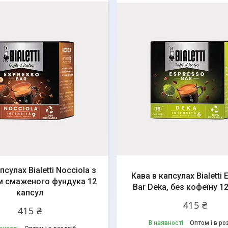
псулах Bialetti Nocciola з
Кава в капсулах Bialetti
 смаженого фундука 12
Bar Deka, без кофеїну 1
капсул
415 ₴
415 ₴
В наявності
Оптом і в ро