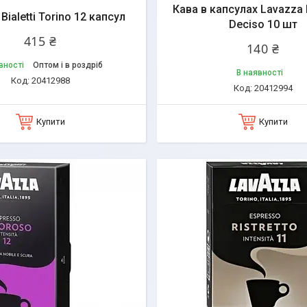
Кава в капсулах Lavazza
Bialetti Torino 12 капсул
Deciso 10 шт
415 ₴
140 ₴
вності
Оптом і в роздріб
В наявності
20412988
20412994
Купити
Купити