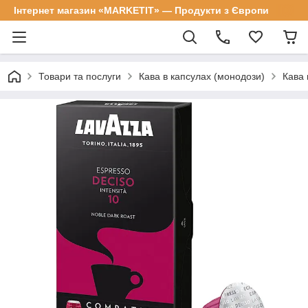
Інтернет магазин «MARKETIT» — Продукти з Європи
Товари та послуги
Кава в капсулах (монодози)
Кава 