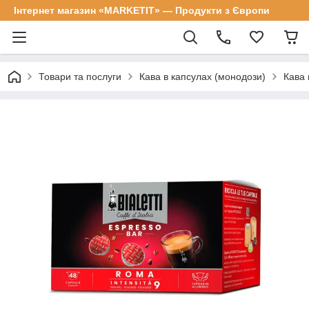
Інтернет магазин «MARKETIT» — Продукти з Європи
Товари та послуги
Кава в капсулах (монодози)
Кава 