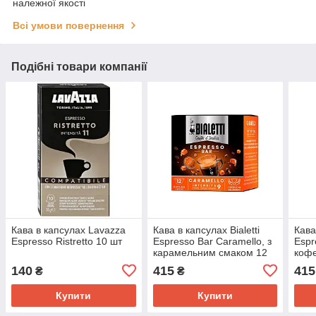
належної якості
Всі умови повернення
Подібні товари компанії
Кава в капсулах Lavazza
Кава в капсулах Bialetti
Кава
Espresso Ristretto 10 шт
Espresso Bar Caramello, з
Espr
карамельним смаком 12
кофе
капсул
140
415
415
₴
₴
Купити
Купити