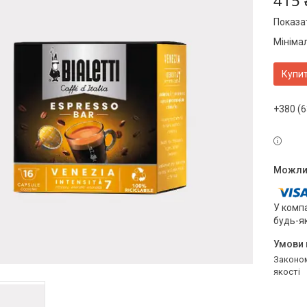
415 
Показат
Мініма
Купи
+380 (6
У компа
будь-я
Законом не передбачено повернення та обмін даного товару належної
якості