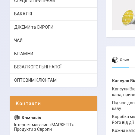
СПЕЦІЇ та ПРИПРАВИ
БАКАЛІЯ
ДЖЕМИ та СИРОПИ
ЧАЙ
ВІТАМІНИ
Опис
БЕЗАЛКОГОЛЬНІ НАПОЇ
ОПТОВИМ КЛІЄНТАМ
Капсули Bia
Капсули Bia
кава, приве
Під час до
каву.
Коробка мі
його від ді
Інтернет магазин «MARKETIT» -
Продукти з Європи
Кожна капсу