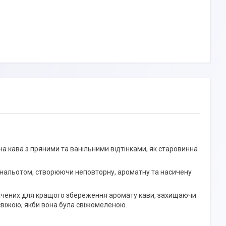
ьна кава з пряними та ванільними відтінками, як старовинна
м нальотом, створюючи неповторну, ароматну та насичену
значених для кращого збереження аромату кави, захищаючи
е свіжою, якби вона була свіжомеленою.