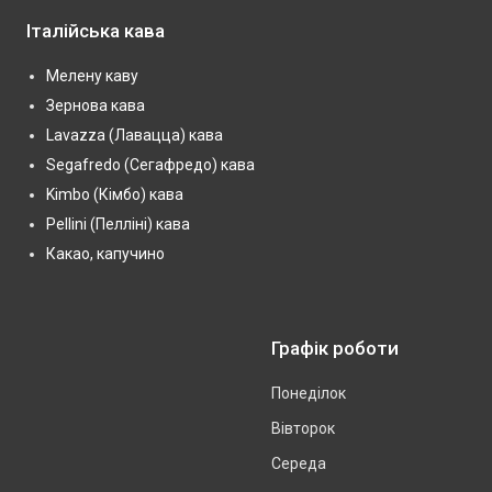
Італійська кава
Мелену каву
Зернова кава
Lavazza (Лавацца) кава
Segafredo (Сегафредо) кава
Kimbo (Кімбо) кава
Pellini (Пелліні) кава
Какао, капучино
Графік роботи
Понеділок
Вівторок
Середа