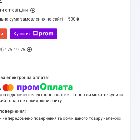
₴
и оптові ціни
льна сума замовлення на сайті — 500 ₴
ти
Купити з
3) 175-19-75
нії підключені електронні платежі. Тепер ви можете купити
кий товар не покидаючи сайту.