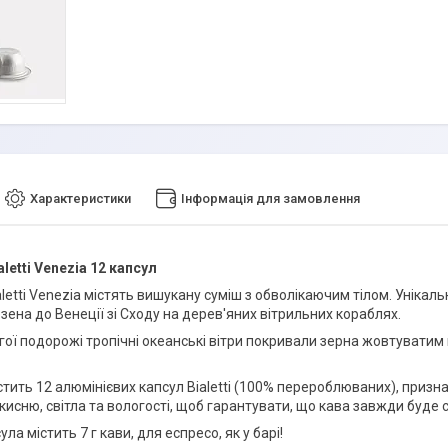
Характеристики
Інформація для замовлення
letti
Venezia
12 капсул
letti Venezia містять вишукану суміш з обволікаючим тілом. Унікал
зена до Венеції зі Сходу на дерев'яних вітрильних кораблях.
вгої подорожі тропічні океанські вітри покривали зерна жовтувати
стить 12 алюмінієвих капсул Bialetti (100% перероблюваних), при
ї кисню, світла та вологості, щоб гарантувати, що кава завжди буд
ла містить 7 г кави, для еспресо, як у барі!