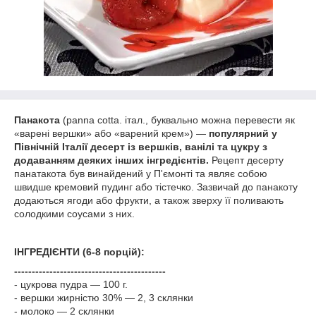
Панакота
(panna cotta. італ., буквально можна перевести як
«варені вершки» або «варений крем») —
популярний у
Північній Італії десерт із вершків, ванілі та цукру з
додаванням деяких інших інгредієнтів.
Рецепт десерту
панатакота був винайдений у П'ємонті та являє собою
швидше кремовий пудинг або тістечко. Зазвичай до панакоту
додаються ягоди або фрукти, а також зверху її поливають
солодкими соусами з них.
ІНГРЕДІЄНТИ (6-8 порцій):
-------------------------------------------
- цукрова пудра — 100 г.
- вершки жирністю 30% — 2, 3 склянки
- молоко — 2 склянки