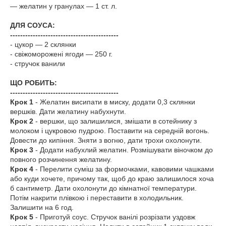
— желатин у гранулах — 1 ст. л.
ДЛЯ СОУСА:
-------------------------------------------
- цукор — 2 склянки
- свіжоморожені ягоди — 250 г.
- стручок ванили
ЩО РОБИТЬ:
-------------------------------------------
Крок 1
- Желатин висипати в миску, додати 0,3 склянки
вершків. Дати желатину набухнути.
Крок 2
- вершки, що залишилися, змішати в сотейнику з
молоком і цукровою пудрою. Поставити на середній вогонь.
Довести до кипіння. Зняти з вогню, дати трохи охолонути.
Крок 3
- Додати набухлий желатин. Розмішувати віночком до
повного розчинення желатину.
Крок 4
- Перелити суміш за формочками, кавовими чашками
або куди хочете, причому так, щоб до краю залишилося хоча
б сантиметр. Дати охолонути до кімнатної температури.
Потім накрити плівкою і переставити в холодильник.
Залишити на 6 год.
Крок 5
- Приготуй соус. Стручок ванілі розрізати уздовж