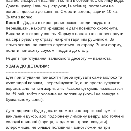
навпіл, висхрести насіння. Налити в сотейник 1 склянку води.
Додати цукор і ваніль (і стручок, і насіння), поставити на
вогонь і довести до кипіння. Скороти вогонь, варити 10 хв.
Зняти з вогню.
Крок 6
- Додати в сироп розморожені ягоди, акуратно
перемішати, накрити кришкою й дати повністю охолонути.
Видалити із сиропу ваніль. Форму з панакоттою перевернути
на сервірувальну страву, накрити гарячим рушником. За
кілька хвилин панакотта опуститься на страву. Зняти форму,
полити панакотту соусом і подати до столу.
Рецепт приготування італійського десерту — панакота.
УВАГА ДО ДЕТАЛЯМ:
-------------------------------------------
Для приготування панакотти треба купувати саме молоко та
дуже жирні вершки, і перемішувати їх, а не просто купувати
вершки, але не такі жирні. англійською ця суміш називається
hal f& half, тобто половина на половину (хоть і не завжди в
буквальному сенсі).
Дуже доречно буде додати до молочно-вершкової суміші
ванільний цукор, або подрібнену лимонну цедру, або толчені
солодкі прянощі (кориця, кардамон і трохи гвоздики),
алеромніше, не більше половини чайної ложки на три