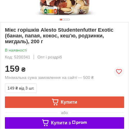
Мікс горішків Alesto Studentenfutter Exotic
(банан, папая, кокос, кеш'ю, родзинки,
мигдаль), 200 г
В наявності
Код: 5200341
Опт і роздріб
159
₴
Мінімальна сума замовлення на сайті — 500 ₴
149 ₴
від 3 шт.
Купити
або
Купити з