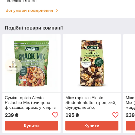
належної якості
Всі умови повернення
Подібні товари компанії
Суміш горіхів Alesto
Мікс горішків Alesto
Мікс 
Pistachio Mix (очищена
Studentenfutter (грецький,
Mix 
фісташка, арахіс у клярі з
фундук, кеш'ю,
мигд
перцю, кеш'ю, мигдаль),
бразильський, мигдаль і
200 г
239
195
239
₴
₴
200 г.
родзинки), 200 г
Купити
Купити