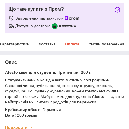
Що таке купити з Пром?
Замовлення під захистом
Доступна доставка
Характеристики
Доставка
Оплата
Умови повернення
Опис
Alesto мікс для студентів Тропічний, 200 г.
Статудентичний мікс від
Alesto
містить у собі родзинки,
бананові чипси, кубики папаї, кокосову стружку, мигдаль,
фундук, кеш'ю, сушену журавлину. Кожен компонент суміші
гарний по-своєму. Мабуть, мікс для студентів
Alesto
— один із
найкорисніших і ситних продуктів для перекуски.
Країна-виробник:
Германия
Вага:
200 грамів
Приховати