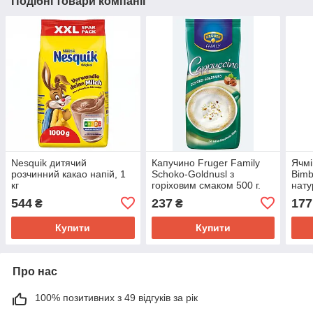
Подібні товари компанії
Nesquik дитячий
Капучино Fruger Family
Ячмі
розчинний какао напій, 1
Schoko-Goldnusl з
Bimb
кг
горіховим смаком 500 г.
нату
г.
544
237
177
₴
₴
Купити
Купити
Про нас
100% позитивних з 49 відгуків за рік