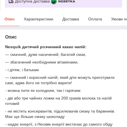
Доступна доставка
Опис
Характеристики
Доставка
Оплата
Умови п
Опис
Nesquik дитячий розчинний какао напій:
— смачний, дуже насичений, багатий смак,
— збагачений необхідними вітамінами,
- і дітям, і батькам
— смачний і корисний напій, який діти можуть приготувати
самі, адже його не потрібно варити!
- можна пити як холодним, так і гарячим
- дві або три чайних ложки на 200 грамів молока та напій
готовий
- не містить консервантів, підсилювачів смаку та барвників.
Має ще більше смаку шоколаду
- надає енергії, з Несквік енергії вистачає до самого обіду