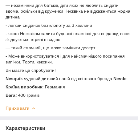
— незамінний для батьків, діти яких не люблять снідати
вдома, оскільки від кружечки Несквика не відкажниться жодна
дитина
- легкий сніданок без клопоту за 3 хвилини
- якщо Несквіком залити будь-які пластівці для сніданку, вони
з'єднуються втричі швидше
— такий смачний, що може замінити десерт
- Може використовуватися і для найсмачнішого посипання
випічки. Торти, кексики.
Ви маєте це спробувати!
Nesquik
чудовий дитячий напій від світового бренда
Nestle
.
Країна виробник:
Германия
Вага: 4
00 грамів
Приховати
Характеристики