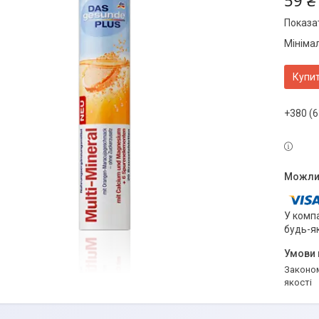
59 ₴
Показат
Мініма
Купи
+380 (6
У компа
будь-я
Законом не передбачено повернення та обмін даного товару належної
якості