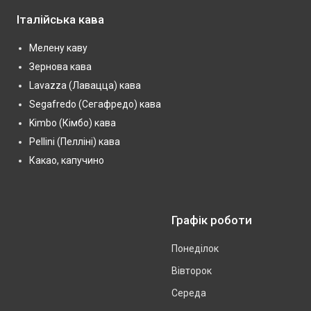
Італійська кава
Мелену каву
Зернова кава
Lavazza (Лавацца) кава
Segafredo (Сегафредо) кава
Kimbo (Кімбо) кава
Pellini (Пелліні) кава
Какао, капучино
Графік роботи
Понеділок
Вівторок
Середа