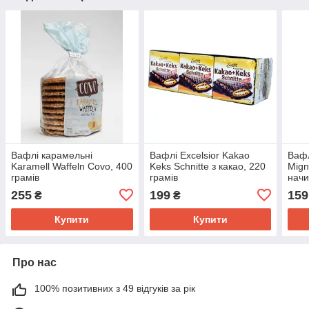
Вафлі карамельні
Вафлі Excelsior Kakao
Вафл
Karamell Waffeln Covo, 400
Keks Schnitte з какао, 220
Mign
грамів
грамів
начи
255
199
159
₴
₴
Купити
Купити
Про нас
100% позитивних з 49 відгуків за рік