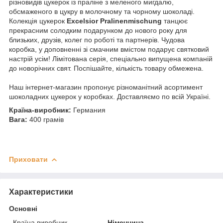
різновидів цукерок із праліне з меленого мигдалю,
обсмаженого в цукру в молочному та чорному шоколаді.
Колекція цукерок
Excelsior Pralinenmischung
танцює
прекрасним солодким подарунком до нового року для
близьких, друзів, колег по роботі та партнерів. Чудова
коробка, у доповненні зі смачним вмістом подарує святковий
настрій усім! Лімітована серія, спеціально випущена компаній
до новорічних свят. Поспішайте, кількість товару обмежена.
Наш інтернет-магазин пропонує різноманітний асортимент
шоколадних цукерок у коробках. Доставляємо по всій Україні.
Країна-виробник:
Германия
Вага:
400 грамів
Приховати
Характеристики
Основні
Країна виробник
Німеччина