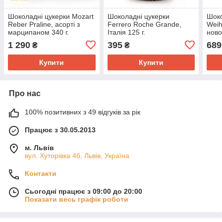
Шоколадні цукерки Mozart
Шоколадні цукерки
Шоко
Reber Praline, асорті з
Ferrero Roche Grande,
Weih
марципаном 340 г.
Італія 125 г.
ново
1 290
395
689
₴
₴
Купити
Купити
Про нас
100% позитивних з 49 відгуків за рік
Працює з 30.05.2013
м. Львів
вул. Хуторівка 4б, Львів, Україна
Контакти
Сьогодні працює з 09:00 до 20:00
Показати весь графік роботи