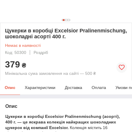
Цукерки в коробці Excelsior Pralinenmischung,
шоколадні асорті 400 г.
Немає в наявності
Код: 50300
Роздріб
379
₴
Мінімальна сума замовлення на сайті — 500 ₴
Опис
Характеристики
Доставка
Оплата
Умови п
Опис
Цукерки в коробці Excelsior Pralinenmischung (асорті),
400 г. — це яскрава колекція найкращих шоколадних
цукерок від компанії Excelsior.
Колекція містить 16