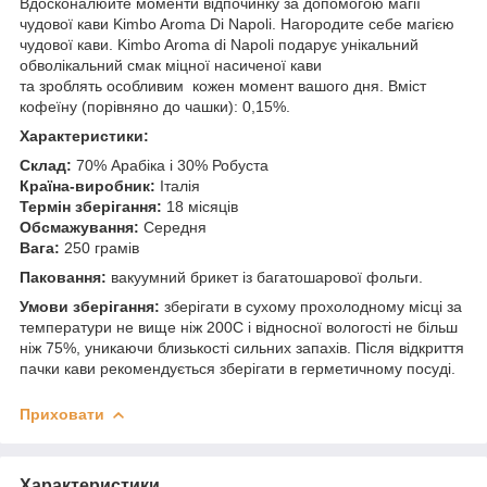
Вдосконалюйте моменти відпочинку за допомогою магії
чудової кави Kimbo Aroma Di Napoli. Нагородите себе магією
чудової кави. Kimbo Aroma di Napoli подарує унікальний
обволікальний смак міцної насиченої кави
та зроблять особливим кожен момент вашого дня. Вміст
кофеїну (порівняно до чашки): 0,15%.
Характеристики:
Склад:
70% Арабіка і 30% Робуста
Країна-виробник:
Італія
Термін зберігання:
18 місяців
Обсмажування:
Середня
Вага:
250 грамів
Паковання:
вакуумний брикет із багатошарової фольги.
Умови зберігання:
зберігати в сухому прохолодному місці за
температури не вище ніж 200C і відносної вологості не більш
ніж 75%, уникаючи близькості сильних запахів. Після відкриття
пачки кави рекомендується зберігати в герметичному посуді.
Приховати
Характеристики