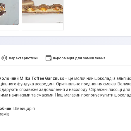
Характеристики
Інформація для замовлення
олочний Milka Toffee Ganznuss
— це молочний шоколад із альпій
уцільного фундука всередині. Оригінальне поєднання смаків. Велика к
одарують справжнє задоволення й насолоду. Справжні ласощі для гу
ними начинками та смаками. Наш магазин пропонує купити шоколад 
обник:
Швейцарія
рамів