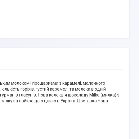
ським молоком і прошарками з карамелі, молочного
ількість горіхів, густий карамелі та молока в одній
рманів і ласунів. Нова колекція шоколаду Milka (милка) з
мілку за найкращою ціною в Україні. Доставка Нова