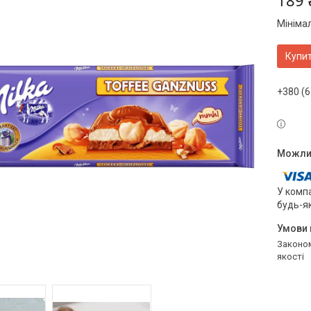
189 
Мініма
Купи
+380 (6
У компа
будь-я
Законом не передбачено повернення та обмін даного товару належної
якості