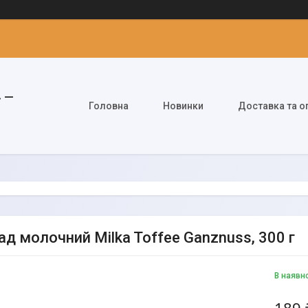
» —
Головна
Новинки
Доставка та о
д молочний Milka Toffee Ganznuss, 300 г
В наявн