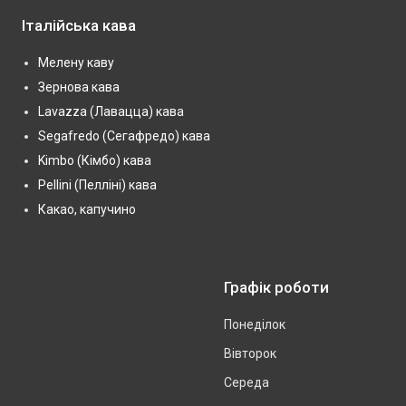
Італійська кава
Мелену каву
Зернова кава
Lavazza (Лавацца) кава
Segafredo (Сегафредо) кава
Kimbo (Кімбо) кава
Pellini (Пелліні) кава
Какао, капучино
Графік роботи
Понеділок
Вівторок
Середа