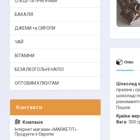
СПЕЦІЇ та ПРИПРАВИ
БАКАЛІЯ
ДЖЕМИ та СИРОПИ
ЧАЙ
ВІТАМІНИ
Опис
БЕЗАЛКОГОЛЬНІ НАПОЇ
ОПТОВИМ КЛІЄНТАМ
Шоколад м
праліне і с
шоколаді п
різноманіт
Пошля.
Країна-вир
Вага:
300 г
Інтернет магазин «MARKETIT» -
Продукти з Європи