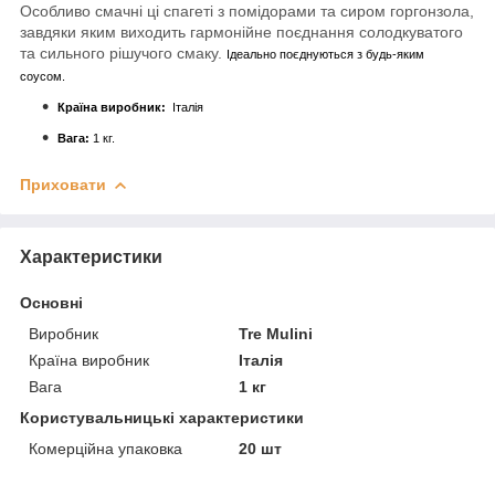
Особливо смачні ці спагеті з помідорами та сиром горгонзола,
завдяки яким виходить гармонійне поєднання солодкуватого
та сильного рішучого смаку.
Ідеально поєднуються з будь-яким
соусом.
Країна виробник:
Італія
Вага:
1 кг.
Приховати
Характеристики
Основні
Виробник
Tre Mulini
Країна виробник
Італія
Вага
1 кг
Користувальницькі характеристики
Комерційна упаковка
20 шт