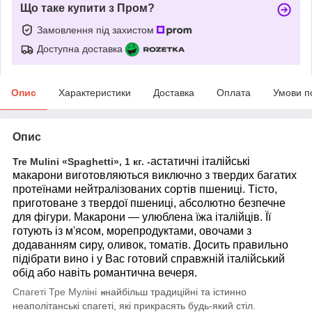
Що таке купити з Пром?
Замовлення під захистом
Доступна доставка
Опис
Характеристики
Доставка
Оплата
Умови п
Опис
астатичні італійські
Tre Mulini «Spaghetti», 1 кг. -
макарони виготовляються виключно з твердих багатих
протеїнами нейтралізованих сортів пшениці. Тісто,
приготоване з твердої пшениці, абсолютно безпечне
для фігури. Макарони — улюблена їжа італійців. Її
готують із м'ясом, морепродуктами, овочами з
додаванням сиру, оливок, томатів. Досить правильно
підібрати вино і у Вас готовий справжній італійський
обід або навіть романтична вечеря.
Спагеті Тре Муліні
найбільш традиційні та істинно
н
неаполітанські спагеті, які прикрасять будь-який стіл.