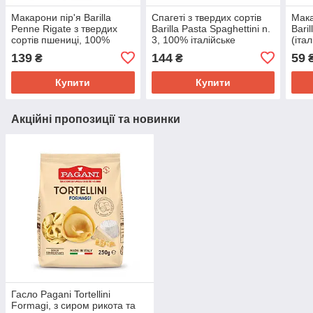
Макарони пір'я Barilla
Спагеті з твердих сортів
Мака
Penne Rigate з твердих
Barilla Pasta Spaghettini n.
Baril
сортів пшениці, 100%
3, 100% італійське
(італ
італійське борошно 1 кг.
борошно 1 кг.
бари
139
144
59
₴
₴
Купити
Купити
Акційні пропозиції та новинки
Гасло Pagani Tortellini
Formagi, з сиром рикота та