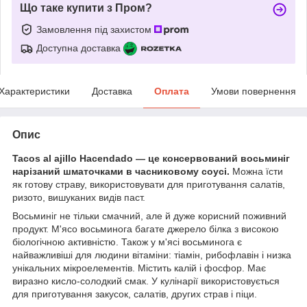
Що таке купити з Пром?
Замовлення під захистом
Доступна доставка
Характеристики
Доставка
Оплата
Умови повернення
Опис
Tacos al ajillo Hacendado — це консервований восьминіг
нарізаний шматочками в часниковому соусі.
Можна їсти
як готову страву, використовувати для приготування салатів,
ризото, вишуканих видів паст.
Восьминіг не тільки смачний, але й дуже корисний поживний
продукт. М'ясо восьминога багате джерело білка з високою
біологічною активністю. Також у м'ясі восьминога є
найважливіші для людини вітаміни: тіамін, рибофлавін і низка
унікальних мікроелементів. Містить калій і фосфор. Має
виразно кисло-солодкий смак. У кулінарії використовується
для приготування закусок, салатів, других страв і піци.