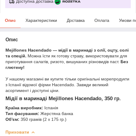
Доступна доставка
Опис
Характеристики
Доставка
Оплата
Умови п
Опис
Mejillones Hacendado — мідії в маринаді з олії, оцту, солі
та спецій.
Можна їсти як готову страву, використовувати для
приготування салатів, ризото, вишуканих різновидів паст.
Без
глютену!
У нашому магазині ви купите тільки оригінальні морепродукти
з Іспанії відомої фірми Hacendado. Завжди великий
асортимент і доступні ціни.
Мідії в маринаді Mejillones Hacendado, 350 гр.
Країна виробник:
Іспанія
Тип фасування:
Жерстяна банка
Об'єм:
350 грамів (2 х 175 гр.)
Приховати