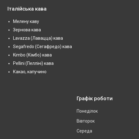
Італійська кава
Мелену каву
Зернова кава
Lavazza (Лавацца) кава
Segafredo (Сегафредо) кава
Kimbo (Кімбо) кава
Pellini (Пелліні) кава
Какао, капучино
Графік роботи
Понеділок
Вівторок
Середа