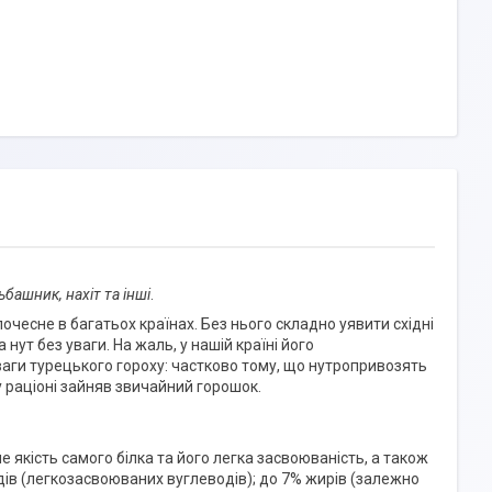
башник, нахіт та інші
.
 почесне в багатьох країнах. Без нього складно уявити східні
 нут без уваги. На жаль, у нашій країні його
аги турецького гороху: частково тому, що нутропривозять
у раціоні зайняв звичайний горошок.
ле якість самого білка та його легка засвоюваність, а також
ів (легкозасвоюваних вуглеводів); до 7% жирів (залежно