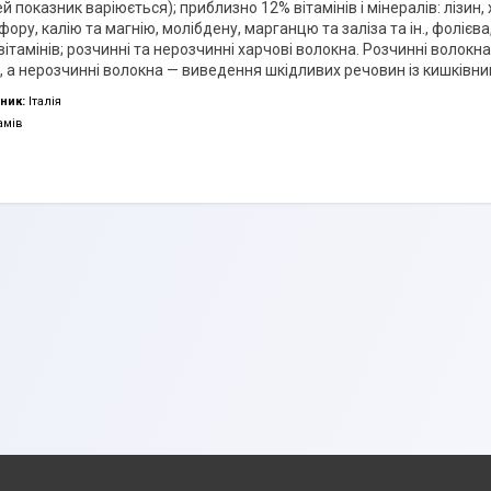
ей показник варіюється); приблизно 12% вітамінів і мінералів: лізин, 
ору, калію та магнію, молібдену, марганцю та заліза та ін., фолієв
 вітамінів; розчинні та нерозчинні харчові волокна. Розчинні воло
, а нерозчинні волокна — виведення шкідливих речовин із кишківни
ник:
Італія
амів