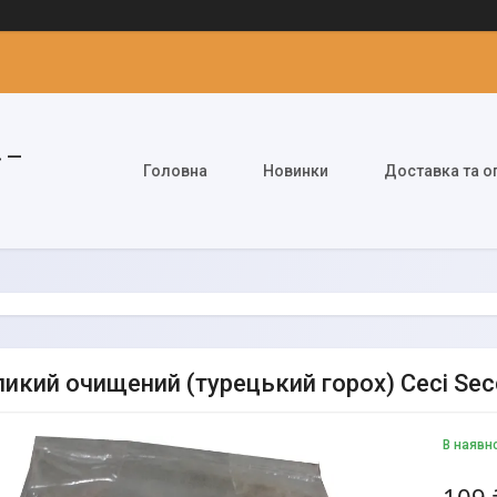
» —
Головна
Новинки
Доставка та о
икий очищений (турецький горох) Ceci Secch
В наявн