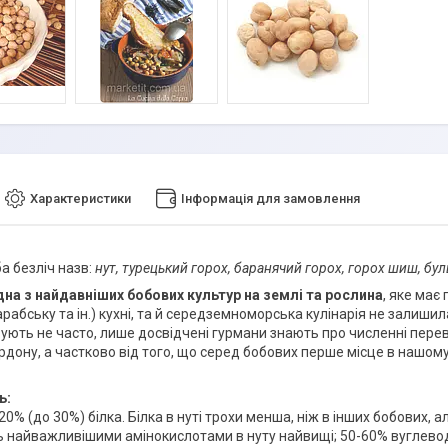
Характеристики
Інформація для замовлення
а безліч назв:
нут, турецький горох, баранячий горох, горох шиш, буль
дна з найдавніших бобових культур на землі та рослина
, яке має
 арабську та ін.) кухні, та й середземноморська кулінарія не залишила
ують не часто, лише досвідчені гурмани знають про численні перев
ордону, а частково від того, що серед бобових перше місце в нашом
ь:
0% (до 30%) білка. Білка в нуті трохи менша, ніж в інших бобових, а
ь найважливішими амінокислотами в нуту найвищі; 50-60% вуглевод