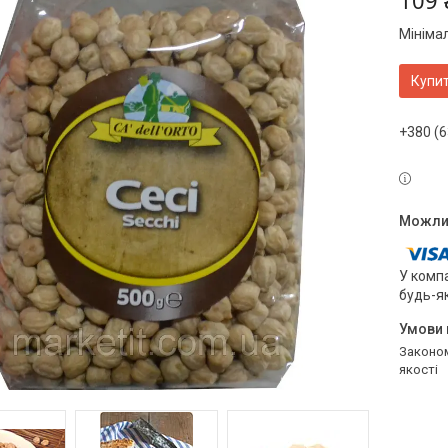
109 
Мініма
Купи
+380 (6
У компа
будь-я
Законом не передбачено повернення та обмін даного товару належної
якості