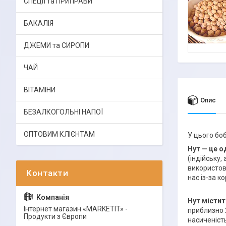
СПЕЦІЇ та ПРИПРАВИ
БАКАЛІЯ
ДЖЕМИ та СИРОПИ
ЧАЙ
ВІТАМІНИ
Опис
БЕЗАЛКОГОЛЬНІ НАПОЇ
ОПТОВИМ КЛІЄНТАМ
У цього боб
Нут — це о
(індійську,
використов
нас із-за к
Нут містит
Інтернет магазин «MARKETIT» -
приблизно 2
Продукти з Європи
насиченіст