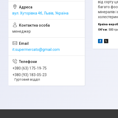
від сорту ц
багато фосф
мінералів і
вул. Хуторівка 4б, Львів, Україна
холестерин
Країна-вироб
Об'єм:
500 гр
менеджер
it.supermercato@gmail.com
+380 (63) 175-19-75
+380 (93) 183-05-23
Гуртовий відділ