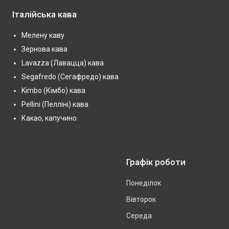
Італійська кава
Мелену каву
Зернова кава
Lavazza (Лавацца) кава
Segafredo (Сегафредо) кава
Kimbo (Кімбо) кава
Pellini (Пелліні) кава
Какао, капучино
Графік роботи
Понеділок
Вівторок
Середа