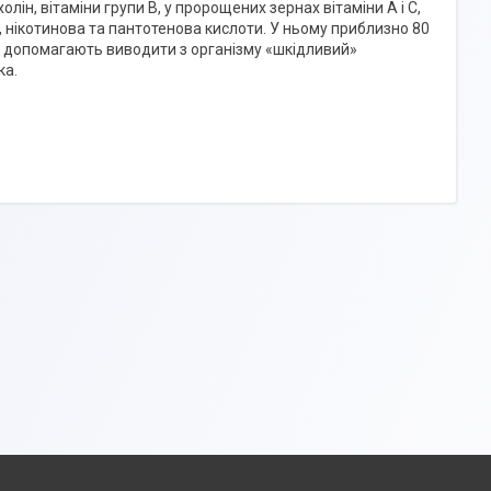
холін, вітаміни групи B, у пророщених зернах вітаміни А і С,
а, нікотинова та пантотенова кислоти. У ньому приблизно 80
кна допомагають виводити з організму «шкідливий»
ка.