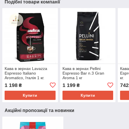
Подібні товари компанії
Кава в зернах Lavazza
Кава в зернах Pellini
Кава
Espresso Italiano
Espresso Bar n.3 Gran
Espr
Aromatico, Італія 1 кг.
Aroma 1 кг
кг.
1 198
1 199
742
₴
₴
Купити
Купити
Акційні пропозиції та новинки