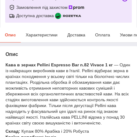
Замовлення під захистом
Доступна доставка
Опис
Характеристики
Доставка
Оплата
Умови п
Опис
Кава в зернах Pellini Espresso Bar n.82 Vivace 1 кг
— Один
із найкращих виробників кави в Італії. Pellini відбирає зерна в
країнах походження у всьому світі тільки на біологічно числих
плантаціях. Роздільна обробка й обсмажування кави дає
можливість отримання неповторних кавових сумішей і
збереження всіх органолептичних властивостей кави. На всіх
стадіях виготовлення кави здійснюється контроль якості
фахівцями фабрики. Тільки після дегустації Pellini кава
надходить у фасувальний цех ідалі на ринок під знаком
найвищої якості. Італійська кава PELLINI відома у понад 30
країнах світу своєю вишуканістю і витонченістю.
Склад:
Купаж 80% Арабіка і 20% Робуста
Країна-виробник:
Італія