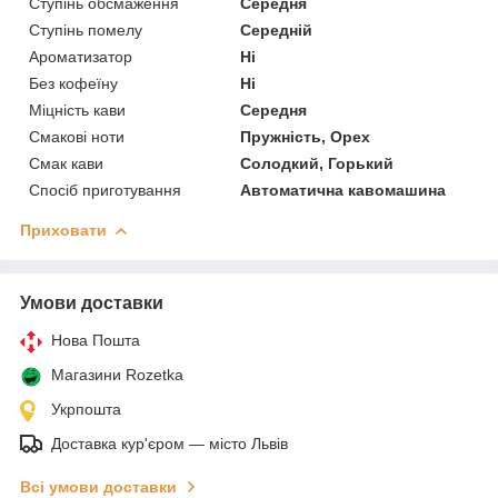
Ступінь обсмаження
Середня
Ступінь помелу
Середній
Ароматизатор
Ні
Без кофеїну
Ні
Міцність кави
Середня
Смакові ноти
Пружність, Орех
Смак кави
Солодкий, Горький
Спосіб приготування
Автоматична кавомашина
Приховати
Умови доставки
Нова Пошта
Магазини Rozetka
Укрпошта
Доставка кур'єром — місто Львів
Всі умови доставки