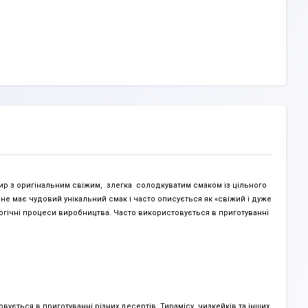
р з оригінальним свіжим, злегка солодкуватим смаком із цільного
е має чудовий унікальний смак і часто описується як «свіжий і дуже
огічні процеси виробництва. Часто використовується в приготуванні
ується в приготуванні різних десертів, Тирамісу, чизкейків та інших