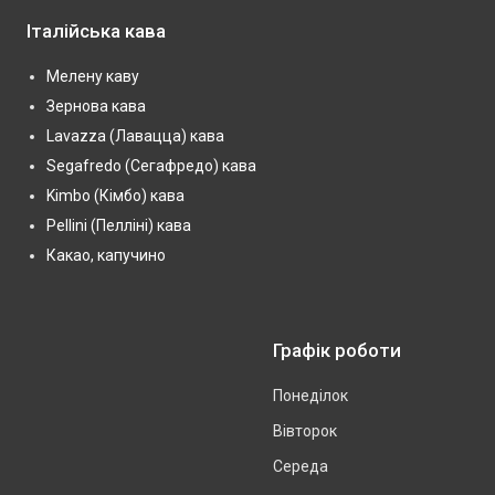
Італійська кава
Мелену каву
Зернова кава
Lavazza (Лавацца) кава
Segafredo (Сегафредо) кава
Kimbo (Кімбо) кава
Pellini (Пелліні) кава
Какао, капучино
Графік роботи
Понеділок
Вівторок
Середа