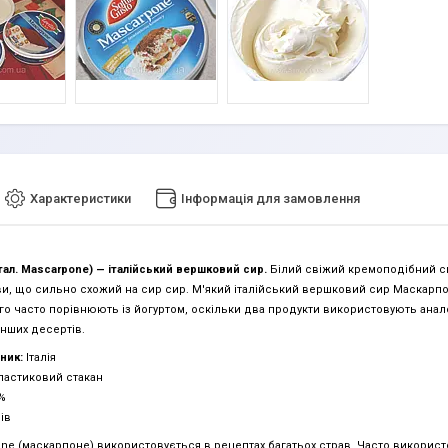
Характеристики
Інформація для замовлення
тал. Mascarpone) — італійський вершковий сир.
Білий свіжий кремоподібний си
и, що сильно схожий на сир сир. М'який італійський вершковий сир Маскарпон
го часто порівнюють із йогуртом, оскільки два продукти використовують анал
інших десертів.
ник:
Італія
астиковий стакан
%
ів
ne (маскарпоне) використовується в рецептах багатьох страв. Часто використов