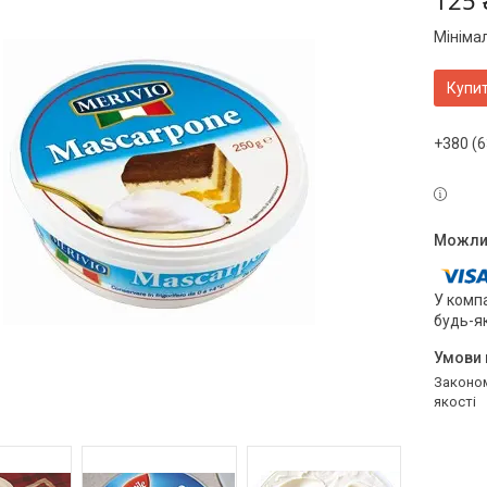
125 
Мініма
Купи
+380 (6
У компа
будь-я
Законом не передбачено повернення та обмін даного товару належної
якості