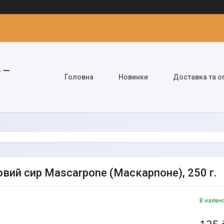
» —
Головна
Новинки
Доставка та о
вий сир Mascarpone (Маскарпоне), 250 г.
В наявн