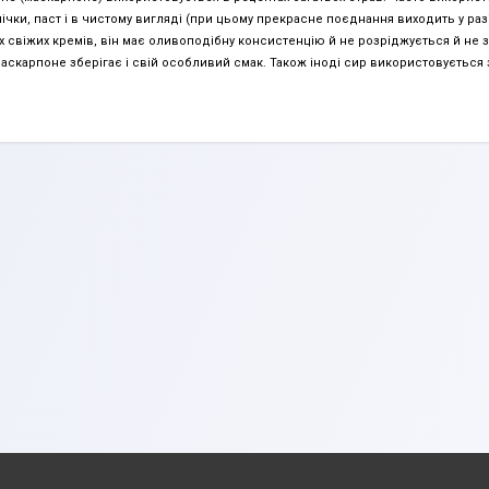
ічки, паст і в чистому вигляді (при цьому прекрасне поєднання виходить у разі
х свіжих кремів, він має оливоподібну консистенцію й не розріджується й не з
Маскарпоне зберігає і свій особливий смак. Також іноді сир використовується з