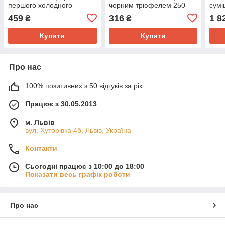
першого холодного
чорним трюфелем 250
сумі
пресування та
мл.
прес
459
316
1 8
₴
₴
рафінованого 1 л.
рафі
Купити
Купити
Про нас
100% позитивних з 50 відгуків за рік
Працює з 30.05.2013
м. Львів
вул. Хуторівка 4б, Львів, Україна
Контакти
Сьогодні працює з 10:00 до 18:00
Показати весь графік роботи
Про нас