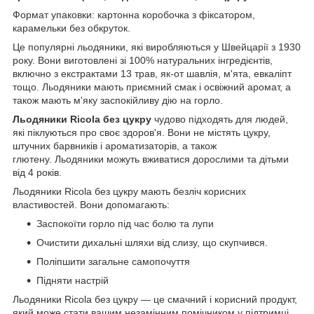
Формат упаковки: картонна коробочка з фіксатором,
карамельки без обкруток.
Це популярні льодяники, які виробляються у Швейцарії з 1930
року. Вони виготовлені зі 100% натуральних інгредієнтів,
включно з екстрактами 13 трав, як-от шавлія, м'ята, евкаліпт
тощо. Льодяники мають приємний смак і освіжний аромат, а
також мають м'яку заспокійливу дію на горло.
Льодяники Ricola без цукру
чудово підходять для людей,
які піклуються про своє здоров'я. Вони не містять цукру,
штучних барвників і ароматизаторів, а також
глютену. Льодяники можуть вживатися дорослими та дітьми
від 4 років.
Льодяники Ricola без цукру мають безліч корисних
властивостей. Вони допомагають:
Заспокоїти горло під час болю та лупи
Очистити дихальні шляхи від слизу, що скупчився.
Поліпшити загальне самопочуття
Підняти настрій
Льодяники Ricola без цукру — це смачний і корисний продукт,
який може стати вашим незамінним помічником у підтримці