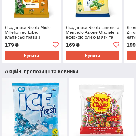
Льодяники Ricola Miele
Льодяники Ricola Limone e
Льод
Millefiori ed Erbe,
Mentholo Azione Glaciale, з
Zitr
альпійські трави з
ефірною олією м'яти та
нат
квітковим медом без цукру
лимона без цукру 70 г.
соко
179
169
199
₴
₴
75 г.
70 г.
Купити
Купити
Акційні пропозиції та новинки