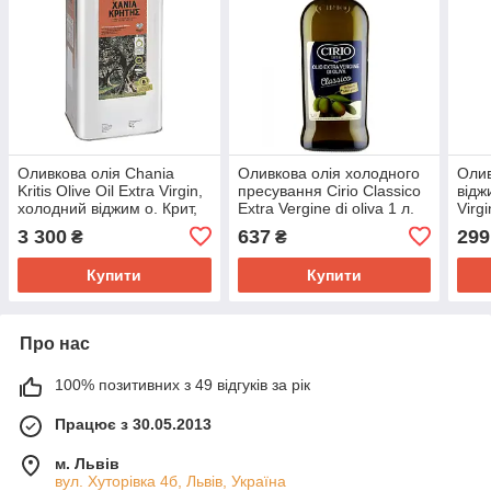
Оливкова олія Chania
Оливкова олія холодного
Олив
Kritis Olive Oil Extra Virgin,
пресування Cirio Classico
відж
холодний віджим о. Крит,
Extra Vergine di oliva 1 л.
Virg
Греція 4 л.
3 300
637
299
₴
₴
Купити
Купити
Про нас
100% позитивних з 49 відгуків за рік
Працює з 30.05.2013
м. Львів
вул. Хуторівка 4б, Львів, Україна