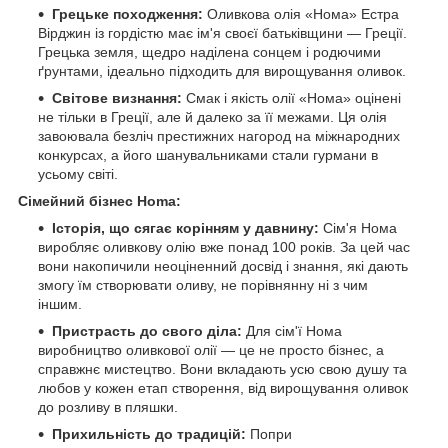
Грецьке походження:
Оливкова олія «Нома» Естра
Вірджин із гордістю має ім'я своєї батьківщини — Греції.
Грецька земля, щедро наділена сонцем і родючими
ґрунтами, ідеально підходить для вирощування оливок.
Світове визнання:
Смак і якість олії «Нома» оцінені
не тільки в Греції, але й далеко за її межами. Ця олія
завоювала безліч престижних нагород на міжнародних
конкурсах, а його шанувальниками стали гурмани в
усьому світі.
Сімейний бізнес Homa:
Історія, що сягає корінням у давнину:
Сім'я Нома
виробляє оливкову олію вже понад 100 років. За цей час
вони накопичили неоціненний досвід і знання, які дають
змогу їм створювати оливу, не порівнянну ні з чим
іншим.
Пристрасть до свого діла:
Для сім'ї Нома
виробництво оливкової олії — це не просто бізнес, а
справжнє мистецтво. Вони вкладають усю свою душу та
любов у кожен етап створення, від вирощування оливок
до розливу в пляшки.
Прихильність до традицій:
Попри