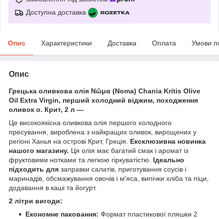
Доступна доставка
Опис
Характеристики
Доставка
Оплата
Умови п
Опис
Грецька оливкова олія Νῶμα (Noma) Chania Kritis Olive
Oil Extra Virgin, перший холодний віджим, походження
оливок о. Крит, 2 л —
Це високоякісна оливкова олія першого холодного
пресування, вироблена з найкращих оливок, вирощених у
регіоні Ханья на острові Крит, Греція.
Ексклюзивна новинка
нашого магазину.
Ця олія має багатий смак і аромат із
фруктовими нотками та легкою гіркуватістю.
Ідеально
підходить для
заправки салатів, приготування соусів і
маринадів, обсмажування овочів і м'яса, випічки хліба та піци,
додавання в каші та йогурт.
2 літри вигоди:
Економне паковання:
Формат пластикової пляшки 2