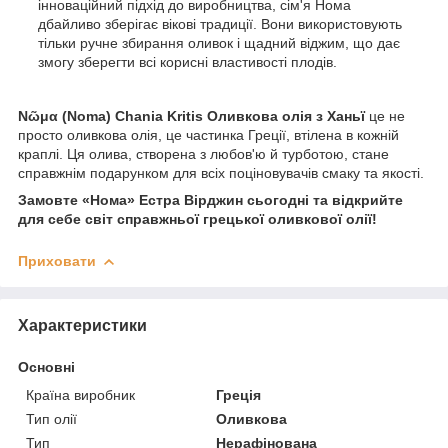
інноваційний підхід до виробництва, сім'я Нома
дбайливо зберігає вікові традиції. Вони використовують
тільки ручне збирання оливок і щадний віджим, що дає
змогу зберегти всі корисні властивості плодів.
Νῶμα (Noma) Chania Kritis Оливкова олія з Ханьї
це не
просто оливкова олія, це частинка Греції, втілена в кожній
краплі. Ця олива, створена з любов'ю й турботою, стане
справжнім подарунком для всіх поціновувачів смаку та якості.
Замовте «Нома»
Естра Вірджин сьогодні та відкрийте
для себе світ справжньої грецької оливкової олії!
Приховати
Характеристики
Основні
Країна виробник
Греція
Тип олії
Оливкова
Тип
Нерафінована