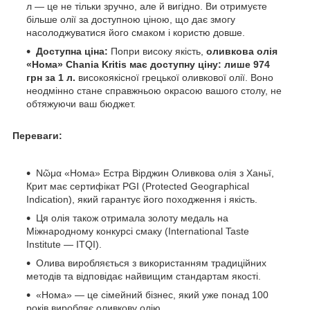
л — це не тільки зручно, але й вигідно. Ви отримуєте
більше олії за доступною ціною, що дає змогу
насолоджуватися його смаком і користю довше.
Доступна ціна:
Попри високу якість,
оливкова олія
«Нома» Chania Kritis має доступну ціну: лише 974
грн за 1 л.
високоякісної грецької оливкової олії. Воно
неодмінно стане справжньою окрасою вашого столу, не
обтяжуючи ваш бюджет.
Переваги:
Νῶμα «Нома» Естра Вірджин Оливкова олія з Ханьї,
Крит має сертифікат PGI (Protected Geographical
Indication), який гарантує його походження і якість.
Ця олія також отримала золоту медаль на
Міжнародному конкурсі смаку (International Taste
Institute — ITQI).
Олива виробляється з використанням традиційних
методів та відповідає найвищим стандартам якості.
«Нома» — це сімейний бізнес, який уже понад 100
років виробляє оливкову олію.