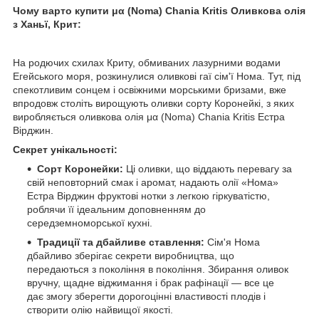
Чому варто купити μα (Noma) Chania Kritis Оливкова олія
з Ханьї, Крит:
На родючих схилах Криту, обмиваних лазурними водами
Егейського моря, розкинулися оливкові гаї сім'ї Нома. Тут, під
спекотливим сонцем і освіжними морськими бризами, вже
впродовж століть вирощують оливки сорту Коронейкі, з яких
виробляється оливкова олія μα (Noma) Chania Kritis Естра
Вірджин.
Секрет унікальності:
Сорт Коронейки:
Ці оливки, що віддають перевагу за
свій неповторний смак і аромат, надають олії «Нома»
Естра Вірджин фруктові нотки з легкою гіркуватістю,
роблячи її ідеальним доповненням до
середземноморської кухні.
Традиції та дбайливе ставлення:
Сім'я Нома
дбайливо зберігає секрети виробництва, що
передаються з покоління в покоління. Збирання оливок
вручну, щадне віджимання і брак рафінації — все це
дає змогу зберегти дорогоцінні властивості плодів і
створити олію найвищої якості.