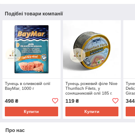
Подібні товари компанії
Тунець в оливковій олії
Тунець рожевий філе Nixe
Туне
BayMar, 1000 г
Thunfisch Filets, у
Deli
соняшниковій олії 185 г.
Gira
олії 
498
119
344
₴
₴
Купити
Купити
Про нас