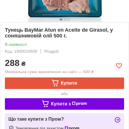
Тунець BayMar Atun en Aceite de Girasol, у
соняшниковій олії 500 г.
В наявності
Код: 1900010608
Роздріб
288
₴
Мінімальна сума замовлення на сайті — 500 ₴
Купити
або
Купити з
Що таке купити з Пром?
Замовлення під захистом