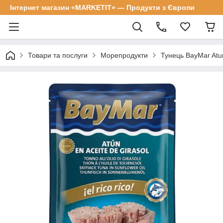
Інтернет магазин «MARKETIT» — Продукти з Європи
Товари та послуги
Морепродукти
Тунець BayMar Atun 