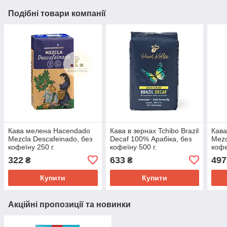
Подібні товари компанії
Кава мелена Hacendado
Кава в зернах Tchibo Brazil
Кав
Mezcla Descafeinado, без
Decaf 100% Арабіка, без
Mezc
кофеїну 250 г.
кофеїну 500 г.
кофе
322
633
497
₴
₴
Купити
Купити
Акційні пропозиції та новинки