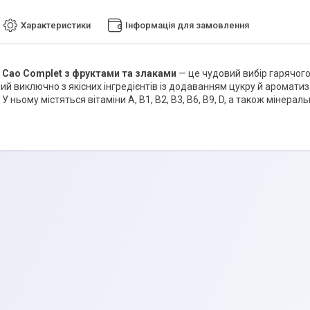
Характеристики
Інформація для замовлення
 Cao Complet з фруктами та злаками
— це чудовий вибір гарячого
ний виключно з якісних інгредієнтів із додаванням цукру й аромати
. У ньому містяться вітаміни А, В1, В2, В3, В6, В9, D, а також мінераль