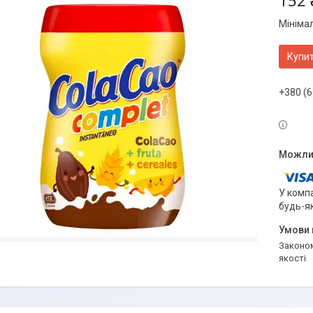
152 
Мініма
Купи
+380 (6
У компа
будь-я
Законом не передбачено повернення та обмін даного товару належної
якості