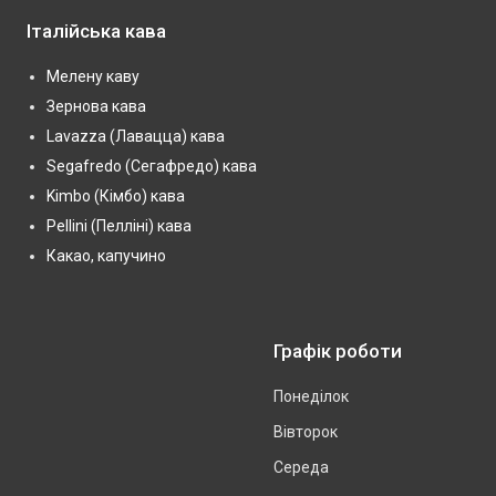
Італійська кава
Мелену каву
Зернова кава
Lavazza (Лавацца) кава
Segafredo (Сегафредо) кава
Kimbo (Кімбо) кава
Pellini (Пелліні) кава
Какао, капучино
Графік роботи
Понеділок
Вівторок
Середа