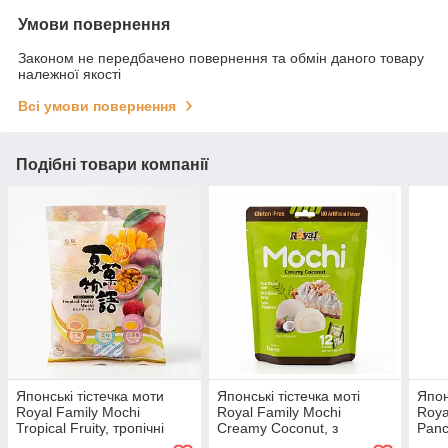
Умови повернення
Законом не передбачено повернення та обмін даного товару
належної якості
Всі умови повернення
Подібні товари компанії
Японські тістечка моти
Японські тістечка моті
Япон
Royal Family Mochi
Royal Family Mochi
Roya
Tropical Fruity, тропічні
Creamy Coconut, з
Panc
фрукти 250 г.
кокосовим кремом без
клен