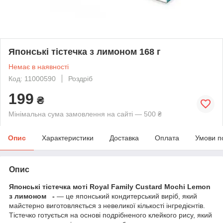
Японські тістечка з лимоном 168 г
Немає в наявності
Код: 11000590
Роздріб
199
₴
Мінімальна сума замовлення на сайті — 500 ₴
Опис
Характеристики
Доставка
Оплата
Умови п
Опис
Японські тістечка моті Royal Family Custard Mochi Lemon
з лимоном
-
— це японський кондитерський виріб, який
майстерно виготовляється з невеликої кількості інгредієнтів.
Тістечко готується на основі подрібненого клейкого рису, який