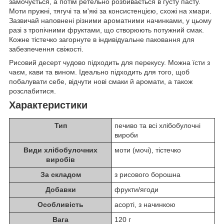
замочується, а потім ретельно розбивається в густу пасту.
Моти пружні, тягучі та м'які за консистенцією, схожі на хмари.
Зазвичай наповнені різними ароматними начинками, у цьому
разі з тропічними фруктами, що створюють потужний смак.
Кожне тістечко загорнуте в індивідуальне паковання для
забезпечення свіжості.
Рисовий десерт чудово підходить для перекусу. Можна їсти з
чаєм, кави та вином. Ідеально підходить для того, щоб
побалувати себе, відчути нові смаки й аромати, а також
розслабитися.
Характеристики
Тип
печиво та всі хлібобулочні
вироби
Види хлібобулочних
моти (мочі), тістечко
виробів
За складом
з рисового борошна
Добавки
фрукти/ягоди
Особливість
асорті, з начинкою
Вага
120 г