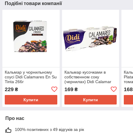
Подібні товари компанії
Кальмар у чорнильному
Кальмар кусочками в
Каль
соусі Didi Calamares En Su
собственном соку
Plat
Tinta 266г
(чернилах) Didi Calamar
тома
en tinta (3x) 78г, 235г
229
169
168
₴
₴
Купити
Купити
Про нас
100% позитивних з 49 відгуків за рік