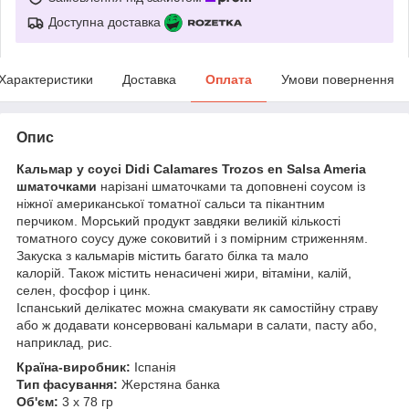
Доступна доставка
Характеристики
Доставка
Оплата
Умови повернення
Опис
Кальмар у соусі Didi Calamares Trozos en Salsa Ameria
шматочками
нарізані шматочками та доповнені соусом із
ніжної американської томатної сальси та пікантним
перчиком. Морський продукт завдяки великій кількості
томатного соусу дуже соковитий і з помірним стриженням.
Закуска з кальмарів містить багато білка та мало
калорій. Також містить ненасичені жири, вітаміни, калій,
селен, фосфор і цинк.
Іспанський делікатес можна смакувати як самостійну страву
або ж додавати консервовані кальмари в салати, пасту або,
наприклад, рис.
Країна-виробник:
Іспанія
Тип фасування:
Жерстяна банка
Об'єм:
3 х 78 гр