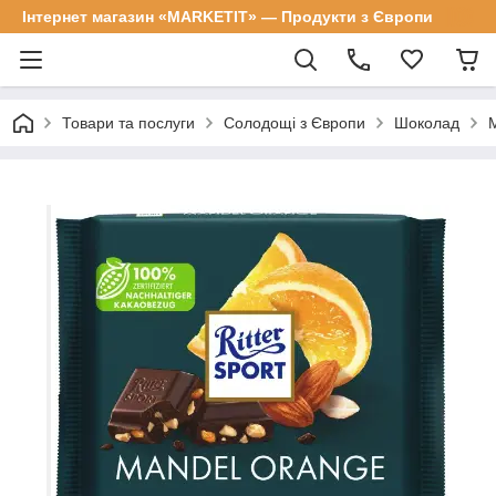
Інтернет магазин «MARKETIT» — Продукти з Європи
Товари та послуги
Солодощі з Європи
Шоколад
М