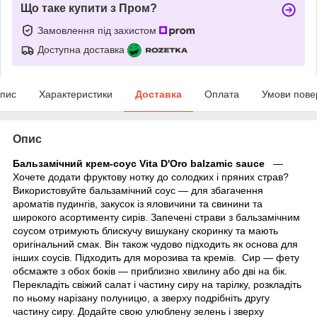
Що таке купити з Пром?
Замовлення під захистом
Доступна доставка
пис
Характеристики
Доставка
Оплата
Умови пове
Опис
Бальзамічний крем-соус Vita D'Oro balzamic sauce
—
Хочете додати фруктову нотку до солодких і пряних страв?
Використовуйте бальзамічний соус — для збагачення
ароматів пудингів, закусок із яловичини та свинини та
широкого асортименту сирів. Запечені страви з бальзамічним
соусом отримують блискучу вишукану скоринку та мають
оригінальний смак. Він також чудово підходить як основа для
інших соусів. Підходить для морозива та кремів. Сир — фету
обсмажте з обох боків — приблизно хвилину або дві на бік.
Перекладіть свіжий салат і частину сиру на тарілку, розкладіть
по ньому нарізану полуницю, а зверху подрібніть другу
частину сиру. Додайте свою улюблену зелень і зверху