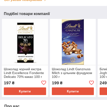
Подібні товари компанії
Шоколад чорний екстра
Шоколад Lindt Ganznuss
Біли
Lindt Excellence Fondente
Milch з цільним фундуком
Jogh
Delicato 70% какао 100 г
100 г
100 
197
199
249
₴
₴
Купити
Купити
Про нас