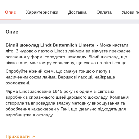
Опис
Характеристики
Доставка
Оплата
Умови п
Опис
Білий шоколад Lindt Buttermilch Limette -
Може настати
літо. З чудовою пахтою Lindt з лаймом ви відчуєте прекрасне
освіження у формі солодкого шоколаду. Білий шоколад, що
ніжно тане, має гостру серцевину, що схожа на літо і сонце.
Спробуйте ніжний крем, що смакує тоншою пахту з
насиченим соком лайма. Вершкові ласощі, найкраще
охолоджені.
Фірма Lindt заснована 1845 року і є одним зі світових
виробників справжнього швейцарського шоколаду. Компанія
створила та впровадила власну методику вирощування та
оброблення какао-зерен у Гані, що ідеально підходять для
виробництва шоколаду.
Приховати