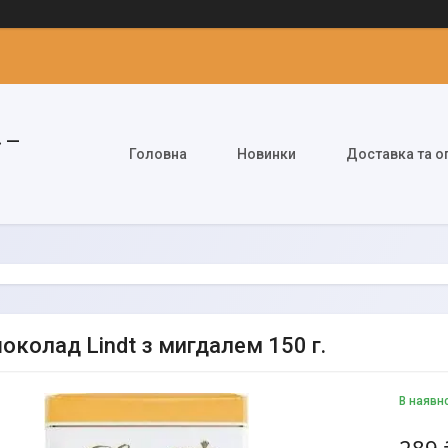
» —
Головна
Новинки
Доставка та о
шоколад Lindt з мигдалем 150 г.
В наявн