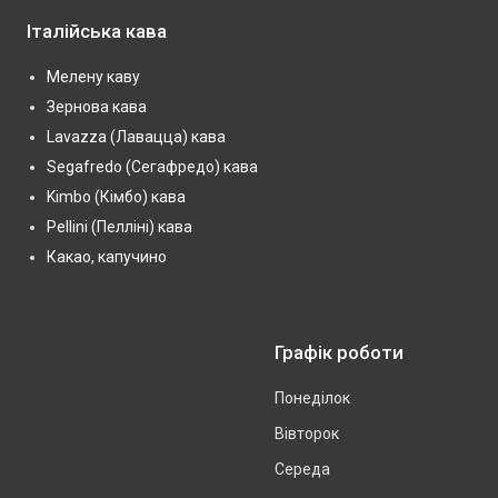
Італійська кава
Мелену каву
Зернова кава
Lavazza (Лавацца) кава
Segafredo (Сегафредо) кава
Kimbo (Кімбо) кава
Pellini (Пелліні) кава
Какао, капучино
Графік роботи
Понеділок
Вівторок
Середа