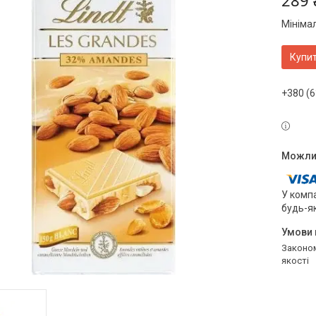
289 
Мініма
Купи
+380 (6
У компа
будь-я
Законом не передбачено повернення та обмін даного товару належної
якості