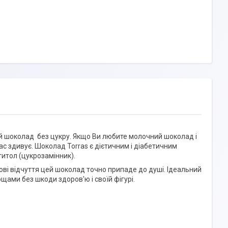
й шоколад без цукру. Якщо Ви любите молочний шоколад і
с здивує. Шоколад Torras є дієтичним і діабетичним
итол (цукрозамінник).
ові відчуття цей шоколад точно припаде до душі. Ідеальний
ами без шкоди здоров'ю і своїй фігурі.