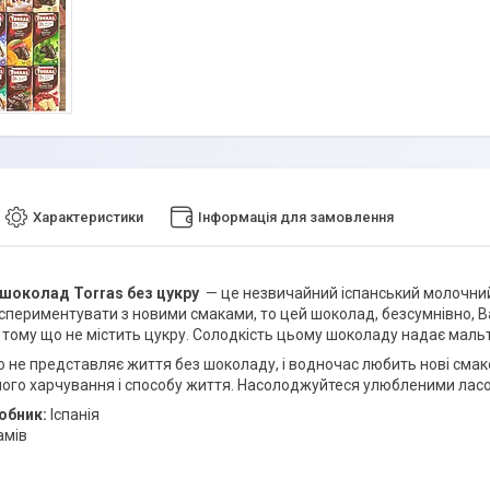
Характеристики
Інформація для замовлення
шоколад Torras без цукру
— це незвичайний іспанський молочни
кспериментувати з новими смаками, то цей шоколад, безсумнівно, Ва
 тому що не містить цукру. Солодкість цьому шоколаду надає мальт
то не представляє життя без шоколаду, і водночас любить нові смак
ного харчування і способу життя. Насолоджуйтеся улюбленими ласощ
обник:
Іспанія
амів