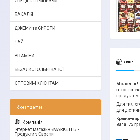
СПЕЦІЇ та ПРИПРАВИ
БАКАЛІЯ
ДЖЕМИ та СИРОПИ
ЧАЙ
ВІТАМІНИ
Опис
БЕЗАЛКОГОЛЬНІ НАПОЇ
ОПТОВИМ КЛІЄНТАМ
Молочний 
готові пое
продуктом,
Для тих, х
для дієтич
Країна-вир
Вага:
75 гр
Інтернет магазин «MARKETIT» -
Продукти з Європи