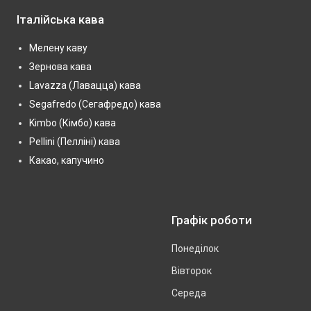
Італійська кава
Мелену каву
Зернова кава
Lavazza (Лавацца) кава
Segafredo (Сегафредо) кава
Kimbo (Кімбо) кава
Pellini (Пелліні) кава
Какао, капучино
Графік роботи
Понеділок
Вівторок
Середа