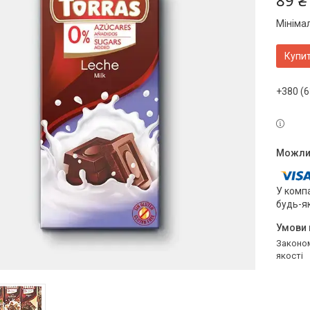
89 ₴
Мініма
Купи
+380 (6
У компа
будь-я
Законом не передбачено повернення та обмін даного товару належної
якості