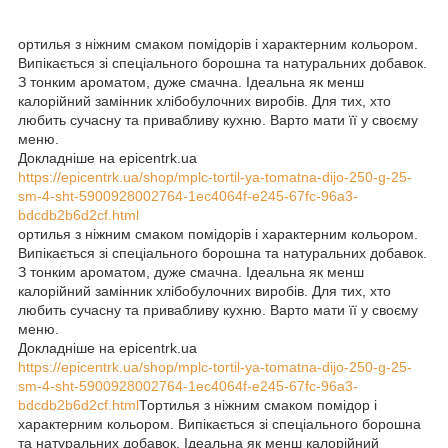
ортилья з ніжним смаком помідорів і характерним кольором.
Випікається зі спеціального борошна та натуральних добавок.
З тонким ароматом, дуже смачна. Ідеальна як менш
калорійний замінник хлібобулочних виробів. Для тих, хто
любить сучасну та привабливу кухню. Варто мати її у своєму
меню.
Докладніше на epicentrk.ua
https://epicentrk.ua/shop/mplc-tortil-ya-tomatna-dijo-250-g-25-
sm-4-sht-5900928002764-1ec4064f-e245-67fc-96a3-
bdcdb2b6d2cf.html
ортилья з ніжним смаком помідорів і характерним кольором.
Випікається зі спеціального борошна та натуральних добавок.
З тонким ароматом, дуже смачна. Ідеальна як менш
калорійний замінник хлібобулочних виробів. Для тих, хто
любить сучасну та привабливу кухню. Варто мати її у своєму
меню.
Докладніше на epicentrk.ua
https://epicentrk.ua/shop/mplc-tortil-ya-tomatna-dijo-250-g-25-
sm-4-sht-5900928002764-1ec4064f-e245-67fc-96a3-
bdcdb2b6d2cf.html
Тортилья з ніжним смаком помідор і
характерним кольором. Випікається зі спеціального борошна
та натуральних добавок. Ідеальна як менш калорійний