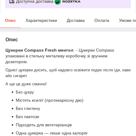
Доступна доставка
Опис
Характеристики
Доставка
Оплата
Умови п
Опис
Цукерки Compass Fresh ментол
- Цукерки Compass
упаковані в стильну металеву коробочку зі зручним
дозатором.
Однієї цукерки досить, щоб надовго освіжити подих після їди, кави
або сигарет.
А ще це дуже смачно!
Без цукру
Містять ксиліт (протикарієсну дію)
Без глютену
Без лактози
Підходять для вегетаріанців
Одна цукерка — лише одна калорія