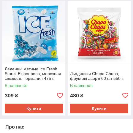
Леденцы мятные Ice Fresh
Storck Eisbonbons, морозная
Льодяники Chupa Chups,
свежесть Германия 475 г.
фруктові асорті 60 шт 550 г.
В наявності
В наявності
309
480
₴
₴
Купити
Купити
Про нас