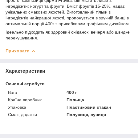
простої композиції фірми Fruvita. Він містить лише 2
інгредієнти: йогурт та фрукти. Вміст фруктів 15-25%, надає
унікальних смакових якостей. Виготовлений тільки з
інгредієнтів найкращої якості, пропонується в зручній банці в
оптимальній порції 400г з привабливим графічним дизайном.
Ідеально підходить як здоровий сніданок, вечеря або швидке
перекушування.
Приховати
Характеристики
Основні атрибути
Вага
400 г
Країна виробник
Польща
Упаковка
Пластиковий стакан
Смак, додатки
Полуниця, суниця