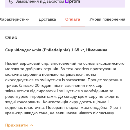
Замовлення під захистом
Характеристики
Доставка
Оплата
Умови повернення
Опис
Сир Філадельфія (Philadelphia) 1.65 кг, Німеччина
Ніжний вершковий сир, виготовлений на основі високоякісного
молока та добірних вершків. За технологією приготування
молочна сировина повільно нагрівається, потім
охолоджується та змішується із закваскою. Процес згортання
триває близько 20 годин, після закінчення яких сир
звільняється від сироватки і змішується з необхідними за
рецептурою інгредієнтами. До складу крем-сиру не входять
жодні консерванти. Консистенція сиру досить щільна і
водночас пластична. Поверхня гладка, маслоподібна. У роті
крем-сир швидко тане, не залишаючи ніякого післясмаку.
Приховати