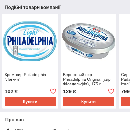
Подібні товари компанії
Крем-сир Philadelphia
Вершковий сир
Сир 
"Легкий"
Pheadelphia Original (сир
Pada
Філадельфія), 175 г.
Італії
102
129
799
₴
₴
Купити
Купити
Про нас