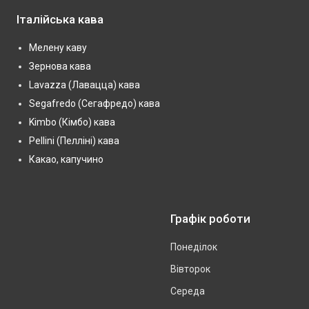
Італійська кава
Мелену каву
Зернова кава
Lavazza (Лавацца) кава
Segafredo (Сегафредо) кава
Kimbo (Кімбо) кава
Pellini (Пелліні) кава
Какао, капучино
Графік роботи
Понеділок
Вівторок
Середа