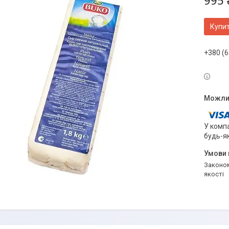
995 
Купи
+380 (6
У компа
будь-я
Законом не передбачено повернення та обмін даного товару належної
якості