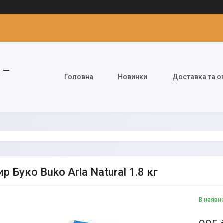
» —
Головна
Новинки
Доставка та о
р Буко Buko Arla Natural 1.8 кг
В наявн