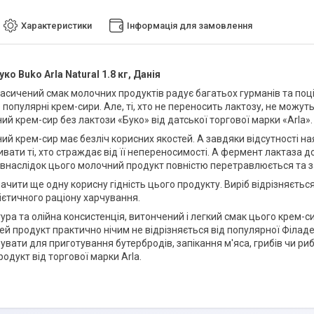
Характеристики
Інформація для замовлення
ко Buko Arla Natural 1.8 кг, Данія
насичений смак молочних продуктів радує багатьох гурманів та поці
же популярні крем-сири. Але, ті, хто не переносить лактозу, не мо
ий крем-сир без лактози «Буко» від датської торгової марки «Arla».
ий крем-сир має безліч корисних якостей. А завдяки відсутності на
вати ті, хто страждає від її непереносимості. А фермент лактаза д
і внаслідок цього молочний продукт повністю перетравлюється та
ачити ще одну корисну гідність цього продукту. Виріб відрізняєтьс
ієтичного раціону харчування.
тура та олійна консистенція, витончений і легкий смак цього крем
ей продукт практично нічим не відрізняється від популярної Філад
вати для приготування бутербродів, запікання м'яса, грибів чи риб
одукт від торгової марки Arla.