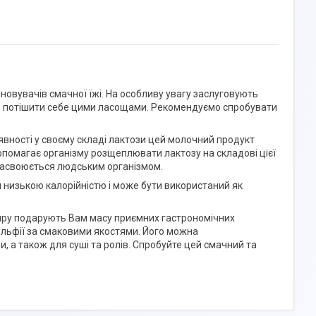
новувачів смачної їжі. На особливу увагу заслуговують
жуть потішити себе цими ласощами. Рекомендуємо спробувати
явності у своєму складі лактози цей молочний продукт
опомагає організму розщеплювати лактозу на складові цієї
 засвоюється людським організмом.
я низькою калорійністю і може бути використаний як
-сиру подарують Вам масу приємних гастрономічних
ельфії за смаковими якостями. Його можна
и, а також для суші та ролів. Спробуйте цей смачний та