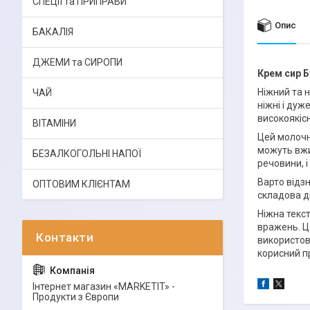
СПЕЦІЇ та ПРИПРАВИ
Опис
БАКАЛІЯ
ДЖЕМИ та СИРОПИ
Крем сир Бу
Ніжний та 
ЧАЙ
ніжні і ду
високоякісн
ВІТАМІНИ
Цей молочн
можуть вжи
БЕЗАЛКОГОЛЬНІ НАПОЇ
речовини, 
Варто відзн
ОПТОВИМ КЛІЄНТАМ
складова д
Ніжна текс
вражень. Ц
використову
корисний пр
Інтернет магазин «MARKETIT» -
Продукти з Європи