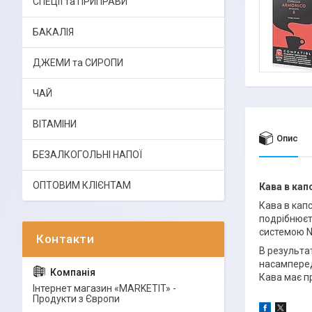
СПЕЦІЇ та ПРИПРАВИ
БАКАЛІЯ
ДЖЕМИ та СИРОПИ
ЧАЙ
ВІТАМІНИ
Опис
БЕЗАЛКОГОЛЬНІ НАПОЇ
ОПТОВИМ КЛІЄНТАМ
Кава в кап
Кава в капс
подрібнюєт
системою Ne
В результа
насамперед
Кава має п
Інтернет магазин «MARKETIT» -
Продукти з Європи