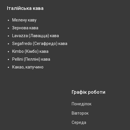
Італійська кава
Мелену каву
Зернова кава
Lavazza (Лавацца) кава
Segafredo (Сегафредо) кава
Kimbo (Кімбо) кава
Pellini (Пелліні) кава
Какао, капучино
Графік роботи
Понеділок
Вівторок
Середа