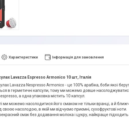
Характеристики
Інформація для замовлення
сулах Lavazza Espresso
Armonico
10 шт, Італія
улах Lavazza Nespresso Armonico - це 100% арабіка, боби якої беру
ься в герметичні капсули, тому ми можемо довше насолоджуватися ї
spresso, а одна упаковка містить 10 капсул.
ті ми можемо насолодитися його смаком не тільки вранці, а й ближч
 своєю насолодою, в якій ми відчуємо приємні, сухофруктові ноти.
рекрасний смак без додавання молока і цукру, найкраще підходить 