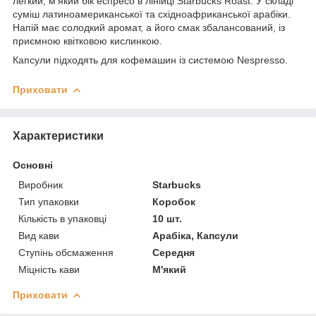
легкий, м'який бік еспресо в лінійці Starbucks Roast.
У складі
суміш латиноамериканської та східноафриканської арабіки.
Напій має солодкий аромат, а його смак збалансований, із
приємною квітковою кислинкою.
Капсули підходять для кофемашин із системою Nespresso.
Приховати
Характеристики
Основні
Виробник
Starbucks
Тип упаковки
Коробок
Кількість в упаковці
10 шт.
Вид кави
Арабіка, Капсули
Ступінь обсмаження
Середня
Міцність кави
М'який
Приховати