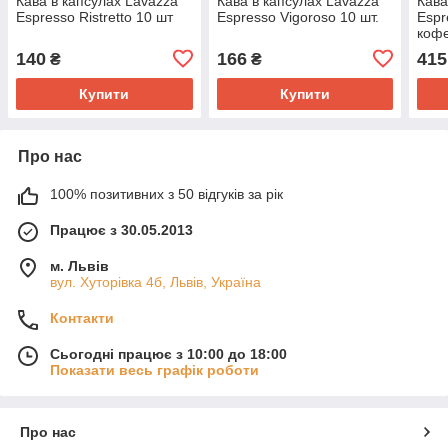
Кава в капсулах Lavazza
Кава в капсулах Lavazza
Кава
Espresso Ristretto 10 шт
Espresso Vigoroso 10 шт.
Espr
кофе
140
166
415
₴
₴
Купити
Купити
Про нас
100% позитивних з 50 відгуків за рік
Працює з 30.05.2013
м. Львів
вул. Хуторівка 4б, Львів, Україна
Контакти
Сьогодні працює з 10:00 до 18:00
Показати весь графік роботи
Про нас