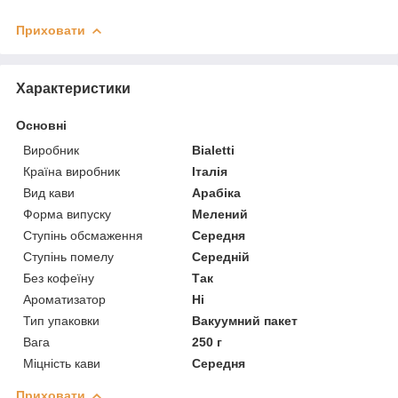
Приховати
Характеристики
Основні
Виробник
Bialetti
Країна виробник
Італія
Вид кави
Арабіка
Форма випуску
Мелений
Ступінь обсмаження
Середня
Ступінь помелу
Середній
Без кофеїну
Так
Ароматизатор
Ні
Тип упаковки
Вакуумний пакет
Вага
250 г
Міцність кави
Середня
Приховати