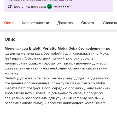
Доступна доставка
Опис
Характеристики
Доставка
Оплата
Умови п
Опис
Мелена кава Bialetti Perfetto Moka Deka без кофеїну
— це
ідеальна мелена кава без кофеїну для кавоварки типу Moka
(гейзерна).
Обволікальний і м'який за структурою, з
неповторним смаком і ароматом, він призначений для всіх
шанувальників кави, яким необхідно обмежити споживання
кофеїну.
Bialetti удосконалила свою мелену каву, додавши ідеального
поєднання обсмажування, помелу та смаку. Perfetto Moka
Decaffeinato поєднує в собі середню обсмажну каву витончені
ароматичні нотки злаків і підсмаженого хліба, з процесом,
спеціально розробленим для усунення кофеїну без зміни
безпомилкового смаку й аромату найкращого кофе Bialetti.