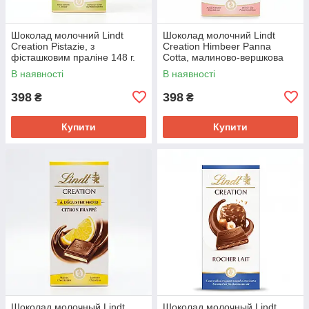
Шоколад молочний Lindt
Шоколад молочний Lindt
Creation Pistazie, з
Creation Himbeer Panna
фісташковим праліне 148 г.
Cotta, малиново-вершкова
панакота 150 г.
В наявності
В наявності
398
398
₴
₴
Купити
Купити
Шоколад молочный Lindt
Шоколад молочный Lindt