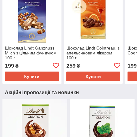
Шоколад Lindt Ganznuss
Шоколад Lindt Cointreau, з
Шоко
Milch з цільним фундуком
апельсиновим лікером
Cogn
100 г
100 г.
199
259
199
₴
₴
Купити
Купити
Акційні пропозиції та новинки