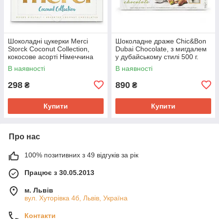
Шоколадні цукерки Merci
Шоколадне драже Chic&Bon
Storck Coconut Collection,
Dubai Chocolate, з мигдалем
кокосове асорті Німеччина
у дубайському стилі 500 г.
250 г.
В наявності
В наявності
298
890
₴
₴
Купити
Купити
Про нас
100% позитивних з 49 відгуків за рік
Працює з 30.05.2013
м. Львів
вул. Хуторівка 4б, Львів, Україна
Контакти