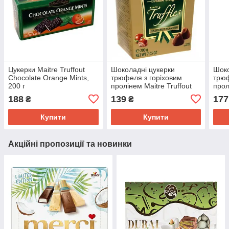
Цукерки Maitre Truffout
Шоколадні цукерки
Шоко
Chocolate Orange Mints,
трюфеля з горіховим
трюф
200 г
пролінем Maitre Truffout
прол
Truffles 200 грамів
Truf
188
139
177
₴
₴
Купити
Купити
Акційні пропозиції та новинки