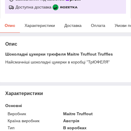
Доступна доставка
Опис
Характеристики
Доставка
Оплата
Умови п
Опис
Шоколадні цукерки трюфеля Maitre Truffout Truffles
Найсмачніші шоколадні цукерки в коробці "ТрЮФЕЛЯ"
Характеристики
Основні
Виробник
Maitre Truffout
Країна виробник
Австрія
Тип
В коробках