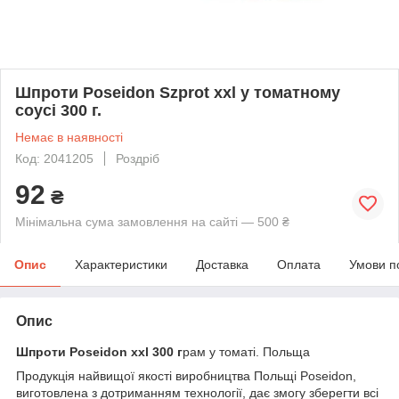
Шпроти Poseidon Szprot xxl у томатному
соусі 300 г.
Немає в наявності
Код: 2041205
Роздріб
92
₴
Мінімальна сума замовлення на сайті — 500 ₴
Опис
Характеристики
Доставка
Оплата
Умови п
Опис
Шпроти Poseidon xxl 300 г
рам у томаті. Польща
Продукція найвищої якості виробництва Польщі Poseidon,
виготовлена з дотриманням технології, дає змогу зберегти всі