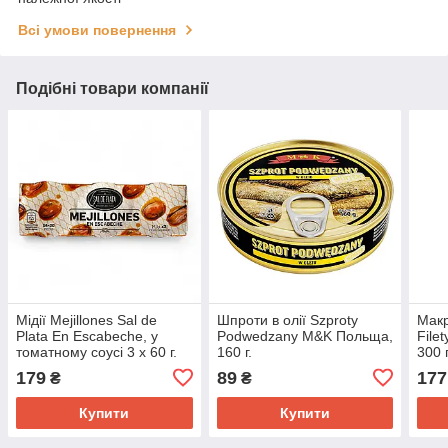
Всі умови повернення
Подібні товари компанії
Мідії Mejillones Sal de
Шпроти в олії Szproty
Макр
Plata En Escabeche, у
Podwedzany M&K Польща,
Filet
томатному соусі 3 х 60 г.
160 г.
300 г
179
89
177
₴
₴
Купити
Купити