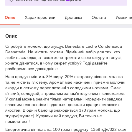
Опис
Характеристики
Доставка
Оплата
Умови п
Опис
Спробуйте молоко, що згущує Benestare Leche Condensada
Desnatada. Не містить глютен. Відмінний вибір для тих, хто
любить солодке, а також хоче тримати свою фігуру в тонусі,
хочете дізнатися, в чому секрет успіху? Тоді давайте
розберемо все докладніше.
Наш продукт містить 8% жиру, 20% екстракту пісного молока
та не містить глютену. Аромат має насичені і приємні молочні
акорди в легкому переплетенні з солодкими нотками. Смак
в'язкий, солодкий, з тривалим запам'ятовуючим післясмаком.
У складі можна знайти тільки натуральні інгредієнти завдяки
власним технологіям і вдається досягати кращих смакових
якостей. В одній баночці знаходиться 370 грам молока, що
згущує|згущає|. Купуючи цей продукт, Ви точно не
помилитеся!
Енергетична цінність на 100 грам продукту: 1359 кДж/322 ккал