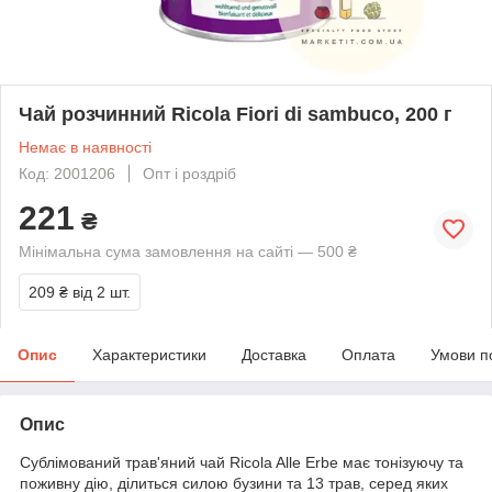
Чай розчинний Ricola Fiori di sambuco, 200 г
Немає в наявності
Код: 2001206
Опт і роздріб
221
₴
Мінімальна сума замовлення на сайті — 500 ₴
209 ₴
від 2 шт.
Опис
Характеристики
Доставка
Оплата
Умови п
Опис
Сублімований трав'яний чай Ricola Alle Erbe має тонізуючу та
поживну дію, ділиться силою бузини та 13 трав, серед яких