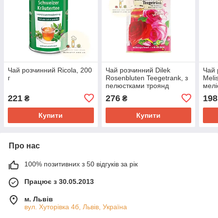
Чай розчинний Ricola, 200
Чай розчинний Dilek
Чай 
г
Rosenbluten Teegetrank, з
Meli
пелюстками троянд
мелі
Туреччина 350 г.
221
276
198
₴
₴
Купити
Купити
Про нас
100% позитивних з 50 відгуків за рік
Працює з 30.05.2013
м. Львів
вул. Хуторівка 4б, Львів, Україна