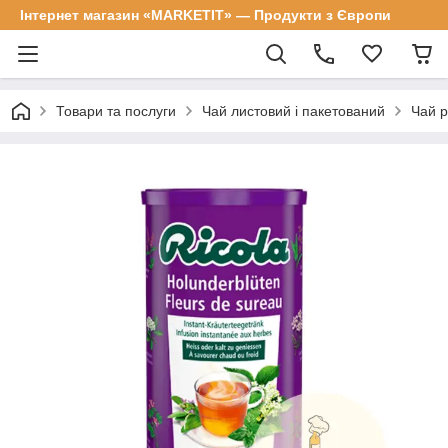
Інтернет магазин «MARKETIT» — Продукти з Європи
Товари та послуги
Чай листовий і пакетований
Чай р