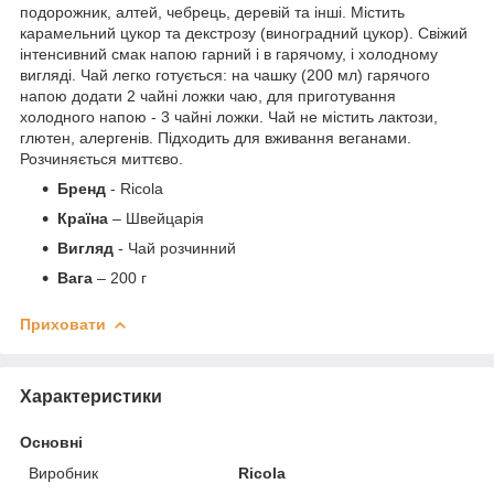
подорожник, алтей, чебрець, деревій та інші. Містить
карамельний цукор та декстрозу (виноградний цукор). Свіжий
інтенсивний смак напою гарний і в гарячому, і холодному
вигляді. Чай легко готується: на чашку (200 мл) гарячого
напою додати 2 чайні ложки чаю, для приготування
холодного напою - 3 чайні ложки. Чай не містить лактози,
глютен, алергенів. Підходить для вживання веганами.
Розчиняється миттєво.
Бренд
- Ricola
Країна
– Швейцарія
Вигляд
- Чай розчинний
Вага
– 200 г
Приховати
Характеристики
Основні
Виробник
Ricola