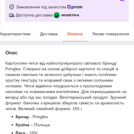
Замовлення під захистом
Доступна доставка
Характеристики
Доставка
Оплата
Умови повернення
Опис
Картопляні чіпси від найпопулярнішого світового бренду
Pringles. Створені на основі добірної картоплі та спецій зі
смаком сметани та зеленого цибульки / мають особливо
хрустку текстуру та яскравий смак з легкими солоними
нотками. Чіпси відмінно поєднуються з прохолодними
напоями та освіжаючими коктейлями. Для перекушування на
вечірці або під час поїздки. Вегетаріанський продукт. Зручний
формат: баночка з кришкою зберігає свіжість та ароматність
чіпсів. Великий сімейний формат. 165 г
Бренд
- Pringles
Країна
– Польща
Вага
- 165г