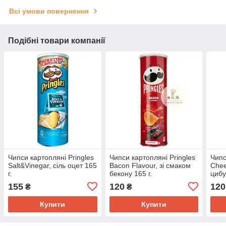
Всі умови повернення
Подібні товари компанії
Чипси картопляні Pringles
Чипси картопляні Pringles
Чипс
Salt&Vinegar, сіль оцет 165
Bacon Flavour, зі смаком
Chee
г.
бекону 165 г.
цибу
155
120
120
₴
₴
Купити
Купити