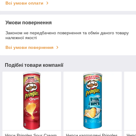
Всі умови оплати
Умови повернення
Законом не передбачено повернення та обмін даного товару
належної якості
Всі умови повернення
Подібні товари компанії
Чіпси Pringles Sour Cream
Чипси картопляні Pringles
Чипс