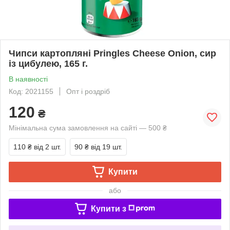
Чипси картопляні Pringles Cheese Onion, сир
із цибулею, 165 г.
В наявності
Код: 2021155
Опт і роздріб
120
₴
Мінімальна сума замовлення на сайті — 500 ₴
110 ₴
від 2 шт.
90 ₴
від 19 шт.
Купити
або
Купити з