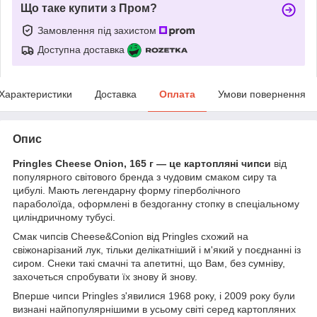
Що таке купити з Пром?
Замовлення під захистом
Доступна доставка
Характеристики
Доставка
Оплата
Умови повернення
Опис
Pringles Cheese Onion, 165 г — це картопляні чипси
від
популярного світового бренда з чудовим смаком сиру та
цибулі. Мають легендарну форму гіперболічного
параболоїда, оформлені в бездоганну стопку в спеціальному
циліндричному тубусі.
Смак чипсів Cheese&Conion від Pringles схожий на
свіжонарізаний лук, тільки делікатніший і м'який у поєднанні із
сиром. Снеки такі смачні та апетитні, що Вам, без сумніву,
захочеться спробувати їх знову й знову.
Вперше чипси Pringles з'явилися 1968 року, і 2009 року були
визнані найпопулярнішими в усьому світі серед картопляних