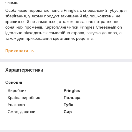
чипсів.
Особливою перевагою чипсів Pringles є спеціальний тубус для
зберігання, у якому продукт захищений від пошкоджень, не
кришиться й не ламається, а також не зазнає потрапляння
сонячних променів. Картопляні чипси Pringles Cheese&Inion
ідеально підходять як самостійна страва, закуска до пива, а
також для прикрашання креативних рецептів.
Приховати
Характеристики
Основні
Виробник
Pringles
Країна виробник
Польща
Упаковка
Туба
Смак, додатки
Сир