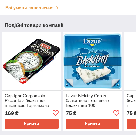
Всі умови повернення
Подібні товари компанії
Сир Igor Gorgonzola
Lazur Blekitny Сир із
Сир 
Piccante з блакитною
блакитною пліснявою
блак
пліснявою Горгонзола
Блакитний 100 г
г
Піканте, 150 г
169
75
75
₴
₴
Купити
Купити