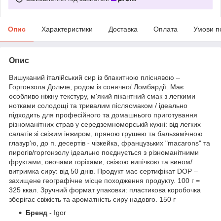
Опис
Характеристики
Доставка
Оплата
Умови п
Опис
Вишуканий італійський сир із блакитною пліснявою –
Горгонзола Дольче, родом із сонячної Ломбардії. Має
особливо ніжну текстуру, м'який пікантний смак з легкими
нотками солодощі та тривалим післясмаком / ідеально
підходить для професійного та домашнього приготування
різноманітних страв у середземноморській кухні: від легких
салатів зі свіжим інжиром, пряною грушею та бальзамічною
глазур'ю, до п. десертів - чізкейка, французьких "macarons" та
пирогів/горгонзолу ідеально поєднується з різноманітними
фруктами, овочами горіхами, свіжою випічкою та вином/
витримка сиру: від 50 днів. Продукт має сертифікат DOP –
захищене географічне місце походження продукту. 100 г =
325 ккал. Зручний формат упаковки: пластикова коробочка
зберігає свіжість та ароматність сиру надовго. 150 г
Бренд
- Igor