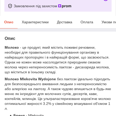
Замовлення під захистом
Опис
Характеристики
Доставка
Оплата
Умови п
Опис
Молоко
- це продукт, який містить поживні речовини,
необхідні для правильного функціонування організму в
найкращих пропорціях і в найкращій формі, що засвоюється.
Однак не кожен може насолодитися природним смаком
молока через непереносимість лактози - дисахарида молока,
що міститься в їхньому складі.
Молоко Mlekovita Wydojone
без лактози ідеально підходить
для безпосереднього вживання людьми з непереносимістю
або алергією на лактозу. А також чудово впишеться в будь-яке
меню як інгредієнт для молочних супів, десертів, кави,
коктейлів, млинців. Це ультрапастеризоване коров'яче молоко
оптимальної жирності 3.2% у сімейному впакуванні об'ємом 1
л.
Бренд -
Mlekovita