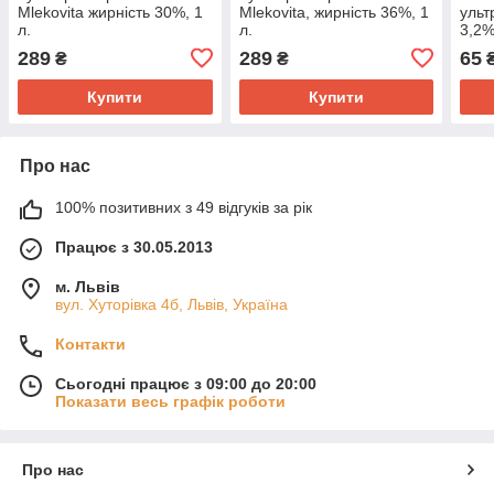
Mlekovita жирність 30%, 1
Mlekovita, жирність 36%, 1
ульт
л.
л.
3,2%
289
289
65
₴
₴
Купити
Купити
Про нас
100% позитивних з 49 відгуків за рік
Працює з 30.05.2013
м. Львів
вул. Хуторівка 4б, Львів, Україна
Контакти
Сьогодні працює з 09:00 до 20:00
Показати весь графік роботи
Про нас