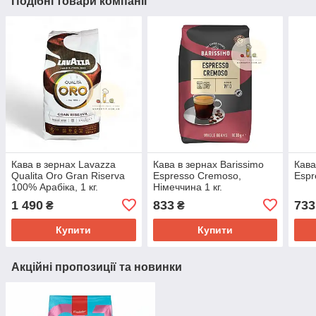
Подібні товари компанії
Кава в зернах Lavazza
Кава в зернах Barissimo
Кава
Qualita Oro Gran Riserva
Espresso Cremoso,
Espr
100% Арабіка, 1 кг.
Німеччина 1 кг.
1 490
833
733
₴
₴
Купити
Купити
Акційні пропозиції та новинки