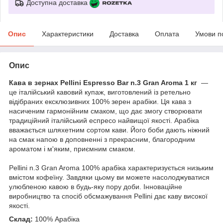
Доступна доставка
Опис
Характеристики
Доставка
Оплата
Умови п
Опис
Кава в зернах Pellini Espresso Bar n.3 Gran Aroma 1 кг
—
це італійський кавовий купаж, виготовлений із ретельно
відібраних ексклюзивних 100% зерен арабіки. Ця кава з
насиченим гармонійним смаком, що дає змогу створювати
традиційний італійський еспресо найвищої якості. Арабіка
вважається шляхетним сортом кави. Його боби дають ніжний
на смак напою в доповненні з прекрасним, благородним
ароматом і м'яким, приємним смаком.
Pellini n.3 Gran Aroma 100% арабіка характеризується низьким
вмістом кофеїну. Завдяки цьому ви можете насолоджуватися
улюбленою кавою в будь-яку пору доби. Інноваційне
виробництво та спосіб обсмажування Pellini дає каву високої
якості.
Склад:
100% Арабіка