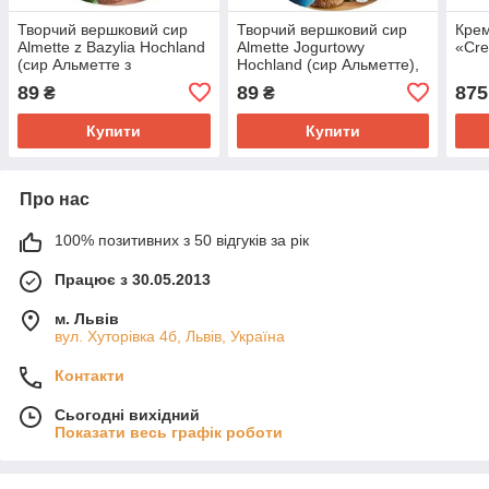
Творчий вершковий сир
Творчий вершковий сир
Крем
Almette z Bazylia Hochland
Almette Jogurtowy
«Cre
(сир Альметте з
Hochland (сир Альметте),
базиліком), 150 г.
150 г.
89
89
875
₴
₴
Купити
Купити
Про нас
100% позитивних з 50 відгуків за рік
Працює з 30.05.2013
м. Львів
вул. Хуторівка 4б, Львів, Україна
Контакти
Сьогодні вихідний
Показати весь графік роботи