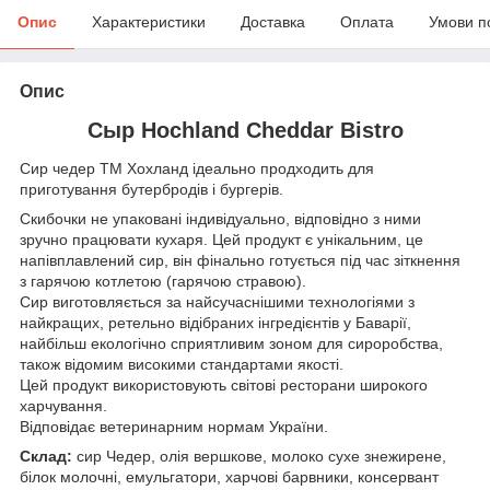
Опис
Характеристики
Доставка
Оплата
Умови п
Опис
Сыр Hochland Cheddar Bistro
Сир чедер ТМ Хохланд ідеально продходить для
приготування бутербродів і бургерів. ​​​​​​
Скибочки не упаковані індивідуально, відповідно з ними
зручно працювати кухаря. Цей продукт є унікальним, це
напівплавлений сир, він фінально готується під час зіткнення
з гарячою котлетою (гарячою стравою).
Сир виготовляється за найсучаснішими технологіями з
найкращих, ретельно відібраних інгредієнтів у Баварії,
найбільш екологічно сприятливим зоном для сироробства,
також відомим високими стандартами якості.
Цей продукт використовують світові ресторани широкого
харчування.
Відповідає ветеринарним нормам України.
Склад:
сир Чедер, олія вершкове, молоко сухе знежирене,
білок молочні, емульгатори, харчові барвники, консервант